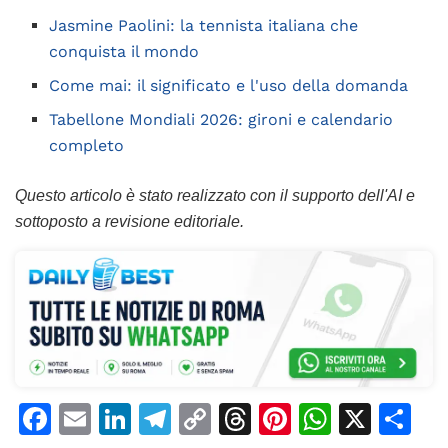
Jasmine Paolini: la tennista italiana che
conquista il mondo
Come mai: il significato e l'uso della domanda
Tabellone Mondiali 2026: gironi e calendario
completo
Questo articolo è stato realizzato con il supporto dell'AI e
sottoposto a revisione editoriale.
F
E
Li
T
C
T
Pi
W
X
C