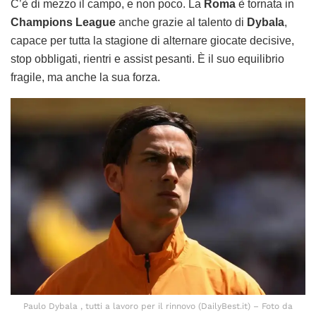
C’è di mezzo il campo, e non poco. La
Roma
è tornata in
Champions League
anche grazie al talento di
Dybala
,
capace per tutta la stagione di alternare giocate decisive,
stop obbligati, rientri e assist pesanti. È il suo equilibrio
fragile, ma anche la sua forza.
Paulo Dybala , tutti a lavoro per il rinnovo (DailyBest.it) – Foto da