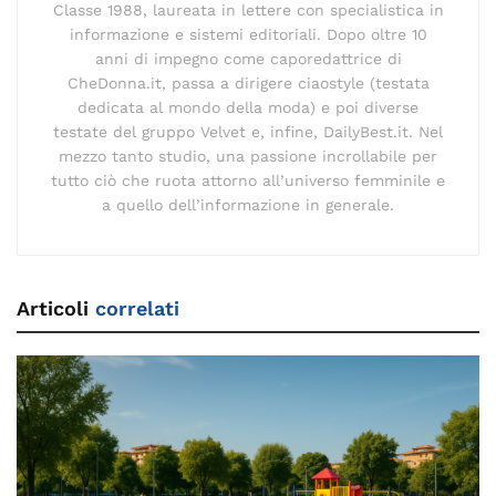
Classe 1988, laureata in lettere con specialistica in
informazione e sistemi editoriali. Dopo oltre 10
anni di impegno come caporedattrice di
CheDonna.it, passa a dirigere ciaostyle (testata
dedicata al mondo della moda) e poi diverse
testate del gruppo Velvet e, infine, DailyBest.it. Nel
mezzo tanto studio, una passione incrollabile per
tutto ciò che ruota attorno all’universo femminile e
a quello dell’informazione in generale.
Articoli
correlati