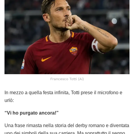
Francesco Totti (Ai)
In mezzo a quella festa infinita, Totti prese il microfono e
urlò:
“Vi ho purgato ancora!”
Una frase rimasta nella storia del derby romano e diventata
uno dei simboli della sua carriera. Ma soprattutto il segno