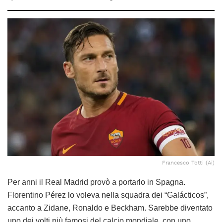
Francesco Totti (Ai)
Per anni il Real Madrid provò a portarlo in Spagna.
Florentino Pérez lo voleva nella squadra dei “Galácticos”,
accanto a Zidane, Ronaldo e Beckham. Sarebbe diventato
uno dei volti più famosi del calcio mondiale, con uno