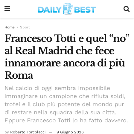
Home
Sport
Francesco Totti e quel “no”
al Real Madrid che fece
innamorare ancora di più
Roma
Nel calcio di oggi sembra impossibile
immaginare un campione che rifiuta soldi,
trofei e il club più potente del mondo pur
di restare nella squadra della sua città.
Eppure Francesco Totti lo ha fatto davvero.
by
Roberto Torcolacci
9 Giugno 2026