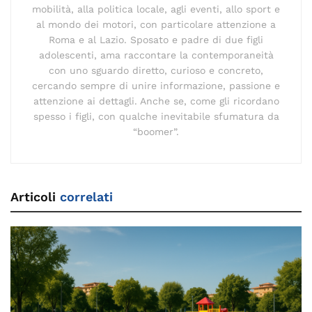
mobilità, alla politica locale, agli eventi, allo sport e
al mondo dei motori, con particolare attenzione a
Roma e al Lazio. Sposato e padre di due figli
adolescenti, ama raccontare la contemporaneità
con uno sguardo diretto, curioso e concreto,
cercando sempre di unire informazione, passione e
attenzione ai dettagli. Anche se, come gli ricordano
spesso i figli, con qualche inevitabile sfumatura da
“boomer”.
Articoli
correlati