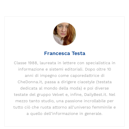
c
ai
k
e
p
re
te
at
n
e
l
e
gr
y
a
re
s
di
b
dI
a
Li
d
st
A
vi
o
n
m
n
s
p
di
o
k
p
k
Francesca Testa
Classe 1988, laureata in lettere con specialistica in
informazione e sistemi editoriali. Dopo oltre 10
anni di impegno come caporedattrice di
CheDonna.it, passa a dirigere ciaostyle (testata
dedicata al mondo della moda) e poi diverse
testate del gruppo Velvet e, infine, DailyBest.it. Nel
mezzo tanto studio, una passione incrollabile per
tutto ciò che ruota attorno all’universo femminile e
a quello dell’informazione in generale.