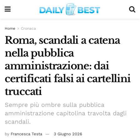
Home
Cronaca
Roma, scandali a catena
nella pubblica
amministrazione: dai
certificati falsi ai cartellini
truccati
Sempre più ombre sulla pubblica
amministrazione capitolina travolta dagli
scandali.
by
Francesca Testa
3 Giugno 2026