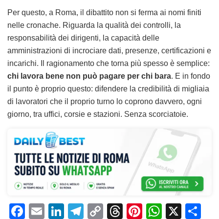
Per questo, a Roma, il dibattito non si ferma ai nomi finiti
nelle cronache. Riguarda la qualità dei controlli, la
responsabilità dei dirigenti, la capacità delle
amministrazioni di incrociare dati, presenze, certificazioni e
incarichi. Il ragionamento che torna più spesso è semplice:
chi lavora bene non può pagare per chi bara
. E in fondo
il punto è proprio questo: difendere la credibilità di migliaia
di lavoratori che il proprio turno lo coprono davvero, ogni
giorno, tra uffici, corsie e stazioni. Senza scorciatoie.
F
E
Li
T
C
T
Pi
W
X
C