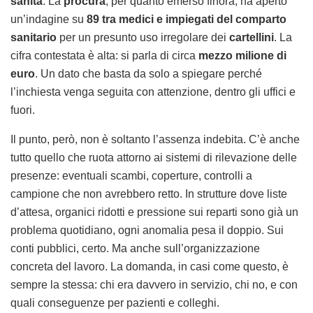
sanità
. La
procura
, per quanto emerso finora, ha aperto
un’indagine su
89 tra medici e impiegati del comparto
sanitario
per un presunto uso irregolare dei
cartellini
. La
cifra contestata è alta: si parla di circa
mezzo milione di
euro
. Un dato che basta da solo a spiegare perché
l’inchiesta venga seguita con attenzione, dentro gli uffici e
fuori.
Il punto, però, non è soltanto l’assenza indebita. C’è anche
tutto quello che ruota attorno ai sistemi di rilevazione delle
presenze: eventuali scambi, coperture, controlli a
campione che non avrebbero retto. In strutture dove liste
d’attesa, organici ridotti e pressione sui reparti sono già un
problema quotidiano, ogni anomalia pesa il doppio. Sui
conti pubblici, certo. Ma anche sull’organizzazione
concreta del lavoro. La domanda, in casi come questo, è
sempre la stessa: chi era davvero in servizio, chi no, e con
quali conseguenze per pazienti e colleghi.