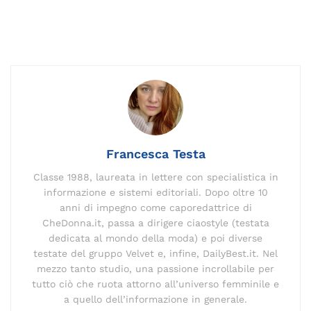
a
m
n
el
o
h
n
h
o
c
ai
k
e
p
re
te
at
n
e
l
e
gr
y
a
re
s
di
b
dI
a
Li
d
st
A
vi
o
n
m
n
s
p
di
o
k
p
k
Francesca Testa
Classe 1988, laureata in lettere con specialistica in
informazione e sistemi editoriali. Dopo oltre 10
anni di impegno come caporedattrice di
CheDonna.it, passa a dirigere ciaostyle (testata
dedicata al mondo della moda) e poi diverse
testate del gruppo Velvet e, infine, DailyBest.it. Nel
mezzo tanto studio, una passione incrollabile per
tutto ciò che ruota attorno all’universo femminile e
a quello dell’informazione in generale.