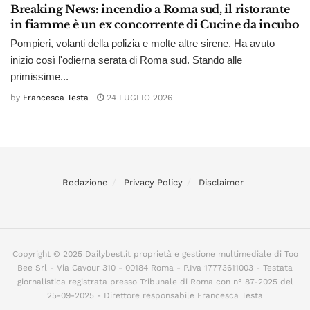
Breaking News: incendio a Roma sud, il ristorante
in fiamme è un ex concorrente di Cucine da incubo
Pompieri, volanti della polizia e molte altre sirene. Ha avuto
inizio così l'odierna serata di Roma sud. Stando alle
primissime...
by
Francesca Testa
24 LUGLIO 2026
Redazione
Privacy Policy
Disclaimer
Copyright © 2025 Dailybest.it proprietà e gestione multimediale di Too
Bee Srl - Via Cavour 310 - 00184 Roma - P.Iva 17773611003 - Testata
giornalistica registrata presso Tribunale di Roma con n° 87-2025 del
25-09-2025 - Direttore responsabile Francesca Testa