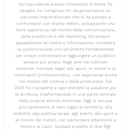
Giurisprudenza presso l’Università di Roma Tor
Vergata, ha intrapreso fin da giovanissimo un
percorso imprenditoriale che lo ha portato a
confrontarsi con diversi settori, sviluppando una
forte esperienza nel mondo della comunicazione,
della pubblicità e del marketing. Da sempre
appassionato di media e informazione, considera
la comunicazione uno strumento fondamentale
per creare connessioni e raggiungere un pubblico
sempre più ampio. Negli anni ha coltivato
numerosi interessi legati allo sport, ai motori e al
motorsport professionistico, con esperienze anche
nel mondo del cinema e della produzione. Dal
2020 ha riscoperto e approfondito la passione per
la scrittura, trasformandola in una parte centrale
della propria attività editoriale. Oggi si occupa
principalmente di temi legati al territorio, alla
mobilità, alla politica locale, agli eventi, allo sport e
al mondo dei motori, con particolare attenzione a
Roma e al Lazio. Sposato e padre di due figli