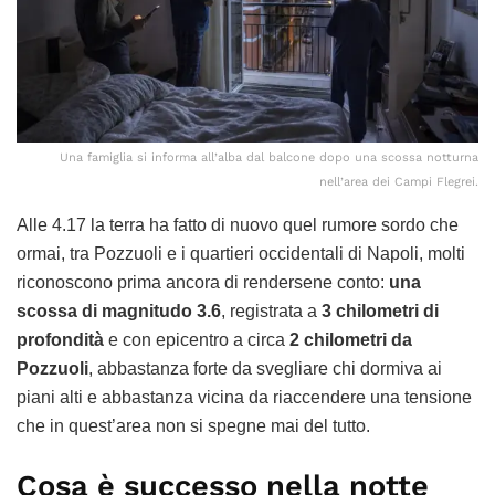
Una famiglia si informa all’alba dal balcone dopo una scossa notturna
nell’area dei Campi Flegrei.
Alle 4.17 la terra ha fatto di nuovo quel rumore sordo che
ormai, tra Pozzuoli e i quartieri occidentali di Napoli, molti
riconoscono prima ancora di rendersene conto:
una
scossa di magnitudo 3.6
, registrata a
3 chilometri di
profondità
e con epicentro a circa
2 chilometri da
Pozzuoli
, abbastanza forte da svegliare chi dormiva ai
piani alti e abbastanza vicina da riaccendere una tensione
che in quest’area non si spegne mai del tutto.
Cosa è successo nella notte