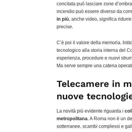
concitata può lasciare zone d’ombra
incendio può essere diverso da com
in più
, anche video, significa ridurr
precise.
C’è poi il valore della memoria. Intit
tecnologico alla storia interna del C
esperienza, procedure e nuovi strum
Ma serve sempre una catena operati
Telecamere in met
nuove tecnologi
La novità più evidente riguarda i
col
metropolitana
. A Roma non è un dett
sotterranee, scambi complessi e gal