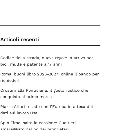
Articoli recenti
Codice della strada, nuove regole in arrivo per
bici, multe e patente a 17 anni
Roma, buoni libro 2026-2027: online il bando per
richiederli
Crostini alla Ponticiana: il gusto rustico che
conquista al primo morso
Piazza Affari resiste con l’Europa in attesa dei
dati sul lavoro Usa
Spin Time, salta la cessione: Gualtieri
amareggiato dal no dei proprietari