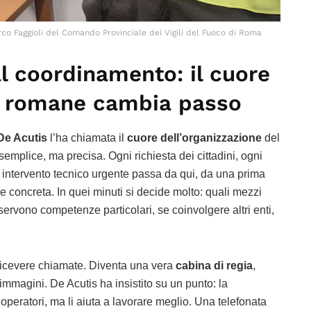
rco Faggioli del Comando Provinciale dei Vigili del Fuoco di Roma
l coordinamento: il cuore
e romane cambia passo
De Acutis
l’ha chiamata il
cuore dell’organizzazione
del
mplice, ma precisa. Ogni richiesta dei cittadini, ogni
 o intervento tecnico urgente passa da qui, da una prima
 concreta. In quei minuti si decide molto: quali mezzi
servono competenze particolari, se coinvolgere altri enti,
 ricevere chiamate. Diventa una vera
cabina di regia
,
immagini. De Acutis ha insistito su un punto: la
operatori, ma li aiuta a lavorare meglio. Una telefonata