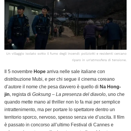
Un villaggio isolato sotto il fumo degli incendi: poliziotti e residenti cercano
riparo in un’atmosfera di tensione.
Il 5 novembre
Hope
arriva nelle sale italiane con
distribuzione Mubi, e per chi segue il cinema coreano
d’autore il nome che pesa davvero è quello di
Na Hong-
jin
, regista di
Goksung – La presenza del diavolo
, uno che
quando mette mano al thriller non lo fa mai per semplice
intrattenimento, ma per portare lo spettatore dentro un
territorio sporco, nervoso, spesso senza vie d’uscita. Il film
è passato in concorso all’ultimo Festival di Cannes e