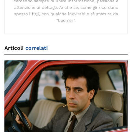
cercando sempre di unire informazione, passione e
attenzione ai dettagli. Anche se, come gli ricordano
spesso i figli, con qualche inevitabile sfumatura da
“boomer”.
Articoli
correlati