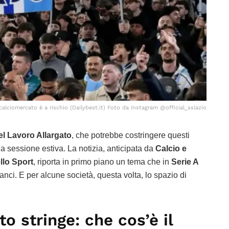
 calciomercato è a rischio (Dailybest.it) Foto da Instagram @official_sslazio
l Lavoro Allargato
, che potrebbe costringere questi
a sessione estiva. La notizia, anticipata da
Calcio e
llo Sport
, riporta in primo piano un tema che in
Serie A
lanci. E per alcune società, questa volta, lo spazio di
to stringe: che cos’è il