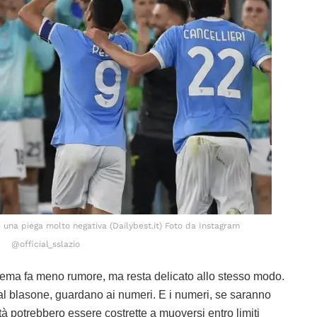
e una piega molto negativa (Dailybest.it) Foto da Instagram
@official_sslazio
 tema fa meno rumore, ma resta delicato allo stesso modo.
 blasone, guardano ai numeri. E i numeri, se saranno
à potrebbero essere costrette a muoversi entro limiti