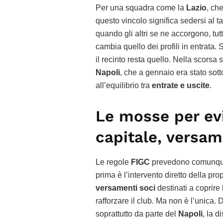
Per una squadra come la
Lazio
, ch
questo vincolo significa sedersi al
quando gli altri se ne accorgono, tut
cambia quello dei profili in entrata. 
il recinto resta quello. Nella scorsa
Napoli
, che a gennaio era stato sot
all’equilibrio tra
entrate e uscite
.
Le mosse per evi
capitale, versame
Le regole
FIGC
prevedono comunque a
prima è l’intervento diretto della pro
versamenti soci
destinati a coprire 
rafforzare il club. Ma non è l’unica
soprattutto da parte del
Napoli
, la d