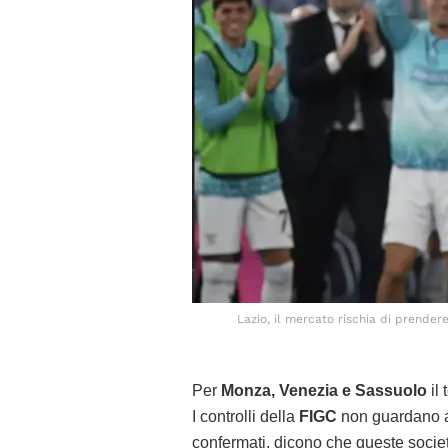
Lazio, il mercato rischia di prender
Per
Monza, Venezia e Sassuolo
il
I controlli della
FIGC
non guardano al
confermati, dicono che queste societ