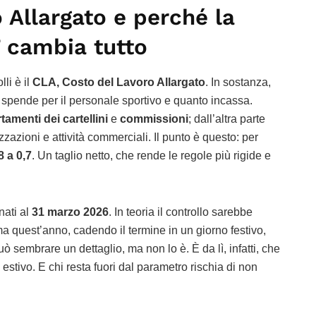
 Allargato e perché la
7 cambia tutto
lli è il
CLA, Costo del Lavoro Allargato
. In sostanza,
b spende per il personale sportivo e quanto incassa.
amenti dei cartellini
e
commissioni
; dall’altra parte
zzazioni e attività commerciali. Il punto è questo: per
8 a 0,7
. Un taglio netto, che rende le regole più rigide e
nati al
31 marzo 2026
. In teoria il controllo sarebbe
ma quest’anno, cadendo il termine in un giorno festivo,
uò sembrare un dettaglio, ma non lo è. È da lì, infatti, che
o estivo. E chi resta fuori dal parametro rischia di non