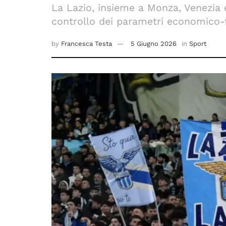
La Lazio, insieme a Monza, Venezia e
controllo dei parametri economico-fi
by
Francesca Testa
5 Giugno 2026
in
Sport