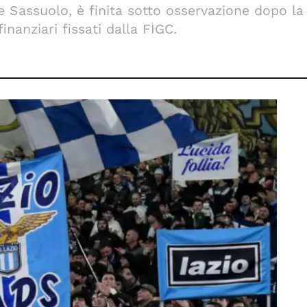
 Sassuolo, è finita sotto osservazione dopo la 
nanziari fissati dalla FIGC.