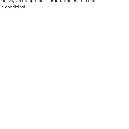
Ex Ilva, Orsini apre alla cordata italiana: ci sono
le condizioni