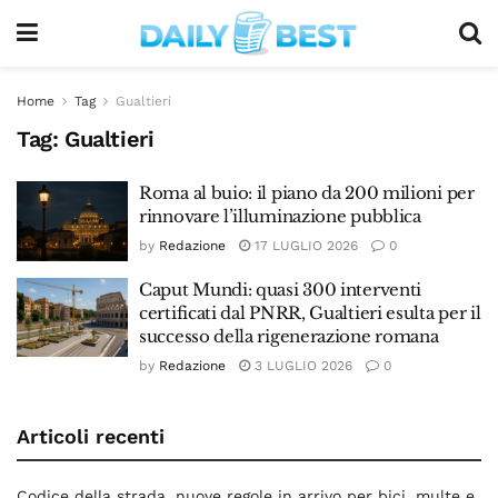
Home
Tag
Gualtieri
Tag:
Gualtieri
Roma al buio: il piano da 200 milioni per
rinnovare l’illuminazione pubblica
by
Redazione
17 LUGLIO 2026
0
Caput Mundi: quasi 300 interventi
certificati dal PNRR, Gualtieri esulta per il
successo della rigenerazione romana
by
Redazione
3 LUGLIO 2026
0
Articoli recenti
Codice della strada, nuove regole in arrivo per bici, multe e