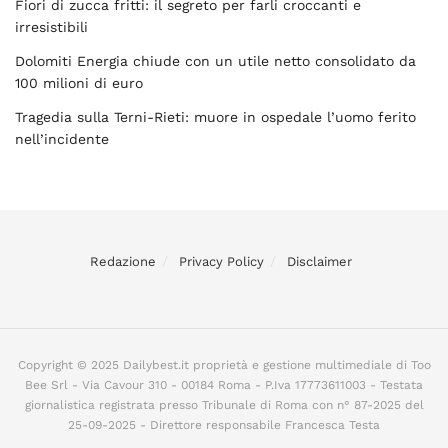
Fiori di zucca fritti: il segreto per farli croccanti e
irresistibili
Dolomiti Energia chiude con un utile netto consolidato da
100 milioni di euro
Tragedia sulla Terni-Rieti: muore in ospedale l’uomo ferito
nell’incidente
Redazione
Privacy Policy
Disclaimer
Copyright © 2025 Dailybest.it proprietà e gestione multimediale di Too
Bee Srl - Via Cavour 310 - 00184 Roma - P.Iva 17773611003 - Testata
giornalistica registrata presso Tribunale di Roma con n° 87-2025 del
25-09-2025 - Direttore responsabile Francesca Testa