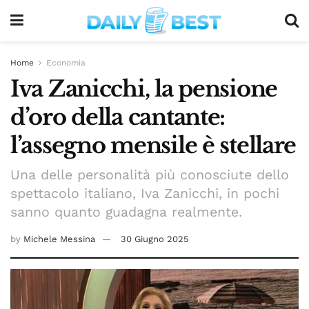
Home
Economia
Iva Zanicchi, la pensione
d’oro della cantante:
l’assegno mensile è stellare
Una delle personalità più conosciute dello
spettacolo italiano, Iva Zanicchi, in pochi
sanno quanto guadagna realmente.
by
Michele Messina
30 Giugno 2025