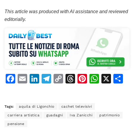
This article was produced with AI assistance and reviewed
editorially.
F
E
Li
T
C
T
Pi
W
X
C
a
m
n
el
o
h
n
h
o
c
ai
k
e
p
re
te
at
n
e
l
e
gr
y
a
re
s
di
Tags:
aquila di Ligonchio
cachet televisivi
b
dI
a
Li
d
st
A
vi
carriera artistica
guadagni
Iva Zanicchi
patrimonio
o
n
m
n
s
p
di
pensione