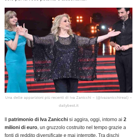
Una delle apparizioni più recenti di Iva Zanicchi – (@ivazanicchireal) –
dailybest.it
Il
patrimonio di Iva Zanicchi
si aggira, oggi, intorno ai
2
milioni di euro
, un gruzzolo costruito nel tempo grazie a
fonti di reddito diversificate e mai interrotte. Tra dischi