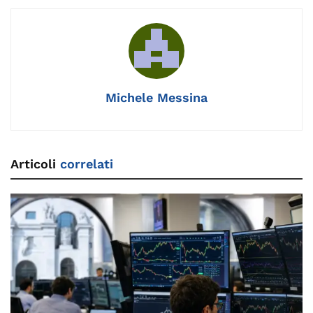
o
k
p
k
Michele Messina
Articoli
correlati