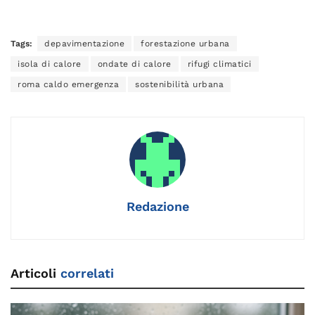
a
m
n
el
o
h
n
h
o
c
ai
k
e
p
re
te
at
n
e
l
e
gr
y
a
re
s
di
Tags:
depavimentazione
forestazione urbana
b
dI
a
Li
d
st
A
vi
isola di calore
ondate di calore
rifugi climatici
o
n
m
n
s
p
di
roma caldo emergenza
sostenibilità urbana
o
k
p
k
Redazione
Articoli
correlati