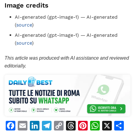
Image credits
AI-generated (gpt-image-1) — AI-generated
(
source
)
AI-generated (gpt-image-1) — AI-generated
(
source
)
This article was produced with AI assistance and reviewed
editorially.
F
E
Li
T
C
T
Pi
W
X
C