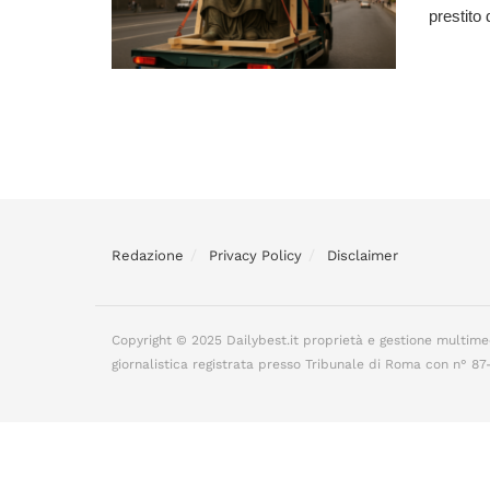
prestito 
Redazione
Privacy Policy
Disclaimer
Copyright © 2025 Dailybest.it proprietà e gestione multime
giornalistica registrata presso Tribunale di Roma con n° 8