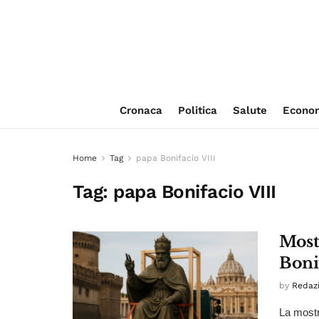
Cronaca
Politica
Salute
Econo
Home
Tag
papa Bonifacio VIII
Tag:
papa Bonifacio VIII
Most
Bonif
by
Redaz
La mostr