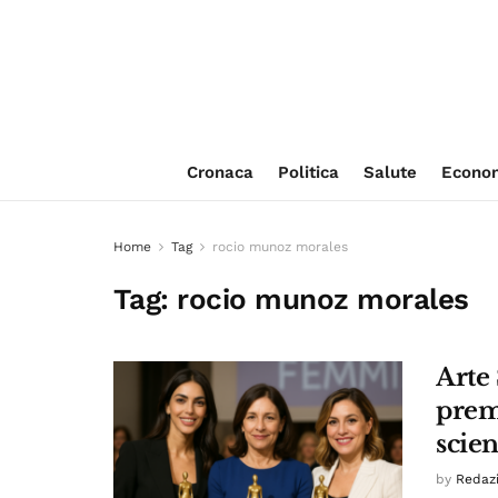
Cronaca
Politica
Salute
Econo
Home
Tag
rocio munoz morales
Tag:
rocio munoz morales
Arte
premi
scien
by
Redaz