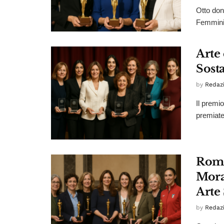
Otto don
Femminil
Arte
Sost
by
Redaz
Il premi
premiate
Roma
Moral
Arte
by
Redaz