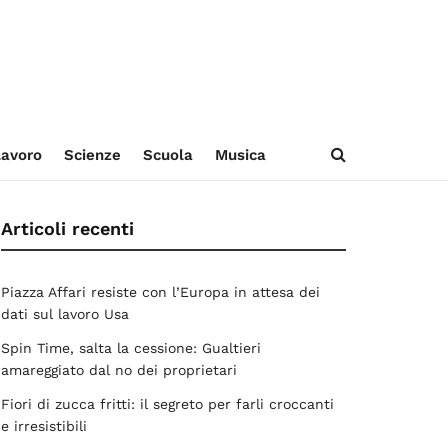
avoro
Scienze
Scuola
Musica
Articoli recenti
Piazza Affari resiste con l’Europa in attesa dei
dati sul lavoro Usa
Spin Time, salta la cessione: Gualtieri
amareggiato dal no dei proprietari
Fiori di zucca fritti: il segreto per farli croccanti
e irresistibili