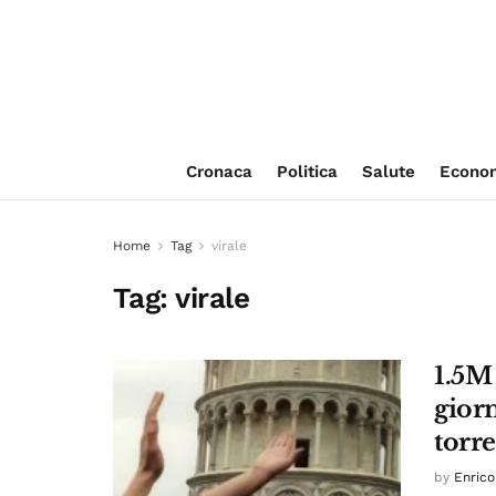
Cronaca
Politica
Salute
Econo
Home
Tag
virale
Tag:
virale
1.5M 
giorn
torre
by
Enrico