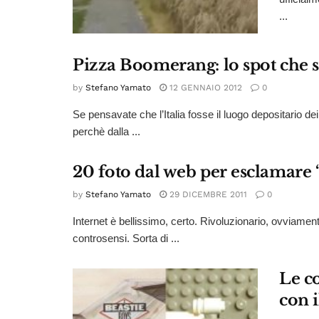
...
Pizza Boomerang: lo spot che st
by
Stefano Yamato
12 GENNAIO 2012
0
Se pensavate che l’Italia fosse il luogo depositario d
perchè dalla ...
20 foto dal web per esclamare “
by
Stefano Yamato
29 DICEMBRE 2011
0
Internet è bellissimo, certo. Rivoluzionario, ovviame
controsensi. Sorta di ...
Le co
con 