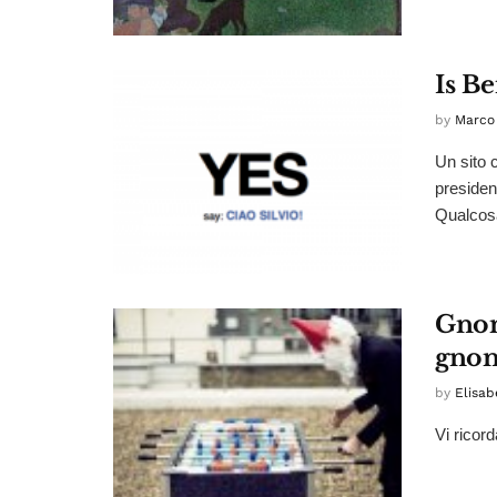
Is Be
by
Marco 
Un sito 
presiden
Qualcosa
Gnom
gnom
by
Elisab
Vi ricord