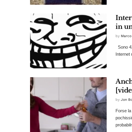
Inter
in u
by
Marco 
Sono 42.
Internet n
Anch
[vide
by
Jon B
Forse la
pochissi
probabil