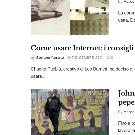
by
Marco 
La corsa
vetta. Do
Come usare Internet: i consigl
by
Stefano Yamato
7 DICEMBRE 2011
0
Chacho Puebla, creativo di Leo Burnett, ha deciso di 
usare ...
John 
pepe
by
Marco 
Fino a p
lavoro fa