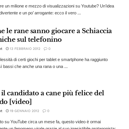
e un milione e mezzo di visualizzazioni su Youtube? Un’idea
divertente e un po’ arrogante: ecco il vero ...
e le rane sanno giocare a Schiaccia
iche sul telefonino
ot
13 FEBBRAIO 2012
0
essità di certi giochi per tablet e smartphone ha raggiunto
osì bassi che anche una rana o una ...
il candidato a cane più felice del
o [video]
ot
19 GENNAIO 2012
0
to su YouTube circa un mese fa, questo video è ormai
ente un fenomeno virale grazie al suo irresistibile protagonista: