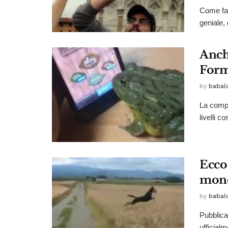
Come far
geniale, 
Anch
Form
by
babal
La compl
livelli c
Ecco 
mond
by
babal
Pubblica
ufficialm