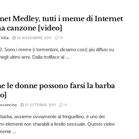
net Medley, tutti i meme di Internet
na canzone [video]
Villa
10 NOVEMBRE 2011
0
 Sono i meme (i tormentoni, diciamo così) più diffusi su
egli ultimi anni. Dalla trollface al ...
e le donne possono farsi la barba
o]
occoncino
21 OTTOBRE 2011
0
 barba, assieme ovviamente al fringuellino, è uno dei
mi elementi non sharabili a livello sessuale. Questo video
mente ...