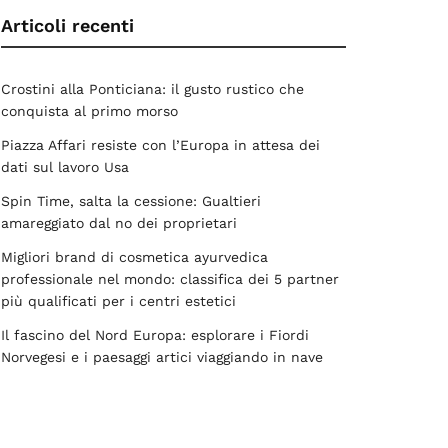
Articoli recenti
Crostini alla Ponticiana: il gusto rustico che
conquista al primo morso
Piazza Affari resiste con l’Europa in attesa dei
dati sul lavoro Usa
Spin Time, salta la cessione: Gualtieri
amareggiato dal no dei proprietari
Migliori brand di cosmetica ayurvedica
professionale nel mondo: classifica dei 5 partner
più qualificati per i centri estetici
Il fascino del Nord Europa: esplorare i Fiordi
Norvegesi e i paesaggi artici viaggiando in nave