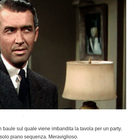
.
n baule sul quale viene imbandita la tavola per un party.
n solo piano sequenza. Meraviglioso.