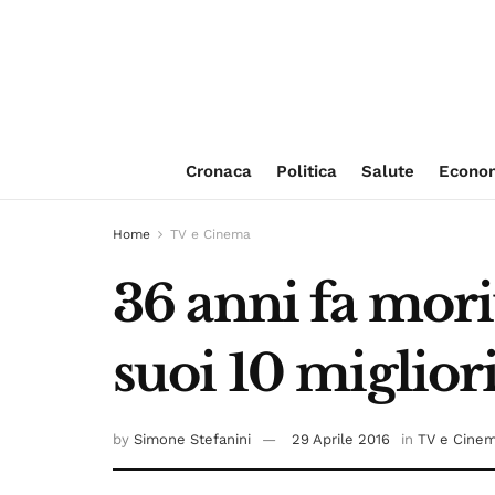
Cronaca
Politica
Salute
Econo
Home
TV e Cinema
36 anni fa mori
suoi 10 miglior
by
Simone Stefanini
29 Aprile 2016
in
TV e Cine