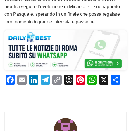
pronti a seguire l’evoluzione di Micaela e il suo rapporto
con Pasquale, sperando in un finale che possa regalare
loro momenti di grande intensità e passione.
F
E
Li
T
C
T
Pi
W
X
C
a
m
n
el
o
h
n
h
o
c
ai
k
e
p
re
te
at
n
e
l
e
gr
y
a
re
s
di
b
dI
a
Li
d
st
A
vi
o
n
m
n
s
p
di