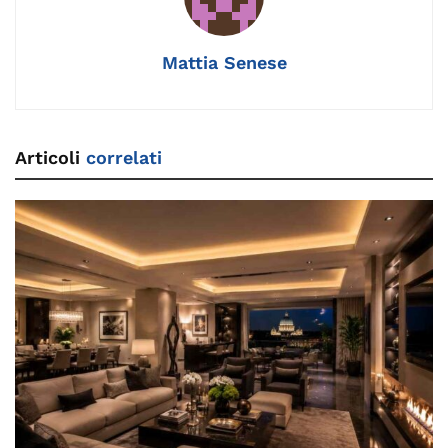
o
k
p
k
Mattia Senese
Articoli
correlati