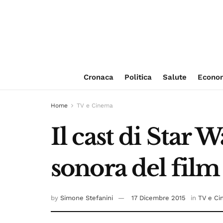
Cronaca
Politica
Salute
Econo
Home
TV e Cinema
Il cast di Star 
sonora del film
by
Simone Stefanini
17 Dicembre 2015
in
TV e C