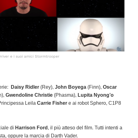
iver e i suoi amici Stormtrooper
serie:
Daisy Ridler
(Rey),
John Boyega
(Finn),
Oscar
n),
Gwendoline Christie
(Phasma),
Lupita Nyong’o
Principessa Leila
Carrie Fisher
e ai robot Sphero, C1P8
ciale di
Harrison Ford
, il più atteso del film. Tutti intenti a
esta, oppure la marcia di Darth Vader.