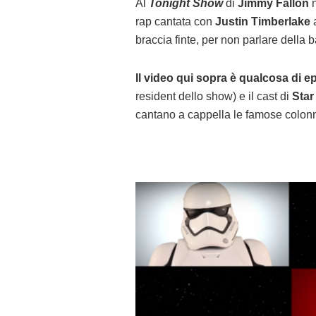
Al
Tonight Show
di
Jimmy Fallon
n
rap cantata con
Justin Timberlake
a
braccia finte, per non parlare della b
Il video qui sopra è qualcosa di e
resident dello show) e il cast di
Star
cantano a cappella le famose colon