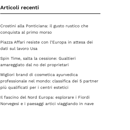
Articoli recenti
Crostini alla Ponticiana: il gusto rustico che
conquista al primo morso
Piazza Affari resiste con l’Europa in attesa dei
dati sul lavoro Usa
Spin Time, salta la cessione: Gualtieri
amareggiato dal no dei proprietari
Migliori brand di cosmetica ayurvedica
professionale nel mondo: classifica dei 5 partner
più qualificati per i centri estetici
Il fascino del Nord Europa: esplorare i Fiordi
Norvegesi e i paesaggi artici viaggiando in nave