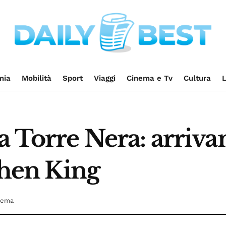
mia
Mobilità
Sport
Viaggi
Cinema e Tv
Cultura
L
a Torre Nera: arrivan
ephen King
nema