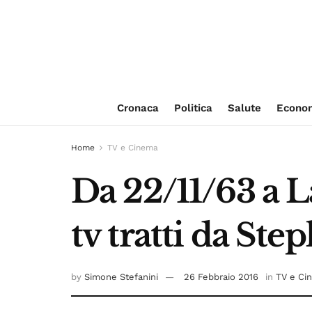
Cronaca
Politica
Salute
Econo
Home
TV e Cinema
Da 22/11/63 a L
tv tratti da St
by
Simone Stefanini
26 Febbraio 2016
in
TV e Ci