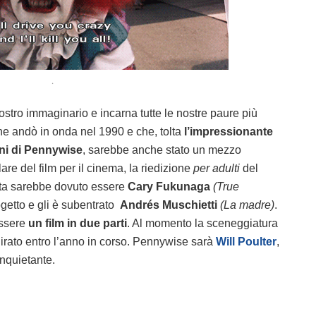
.
 nostro immaginario e incarna tutte le nostre paure più
che andò in onda nel 1990 e che, tolta
l’impressionante
ni di Pennywise
, sarebbe anche stato un mezzo
are del film per il cinema, la riedizione
per adulti
del
ista sarebbe dovuto essere
Cary Fukunaga
(True
getto e gli è subentrato
Andrés Muschietti
(La madre)
.
essere
un film in due parti
. Al momento la sceneggiatura
 girato entro l’anno in corso. Pennywise sarà
Will Poulter
,
nquietante.