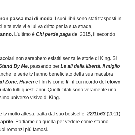
 non passa mai di moda
. I suoi libri sono stati trasposti in
e televisivi e lui va dritto per la sua strada,
’anno
. L’ultimo è
Chi perde paga
del 2015, il secondo
acolari non sarebbero esistiti senza le storie di King. Si
Stand By Me
, passando per
Le ali della libertà
,
Il miglio
nche le serie tv hanno beneficiato della sua macabra
ad Zone
,
Haven
e film tv come
It
, il cui ricordo del
clown
itato tutti questi anni. Quelli citati sono veramente una
simo universo visivo di King.
 tv molto attesa, tratta dal suo bestseller
22/11/63
(2011),
aprile.
Partiamo da quella per vedere come stanno
uoi romanzi più famosi.