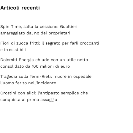
Articoli recenti
Spin Time, salta la cessione: Gualtieri
amareggiato dal no dei proprietari
Fiori di zucca fritti: il segreto per farli croccanti
e irresistibili
Dolomiti Energia chiude con un utile netto
consolidato da 100 milioni di euro
Tragedia sulla Terni-Rieti: muore in ospedale
l’uomo ferito nell’incidente
Crostini con alici: l’antipasto semplice che
conquista al primo assaggio