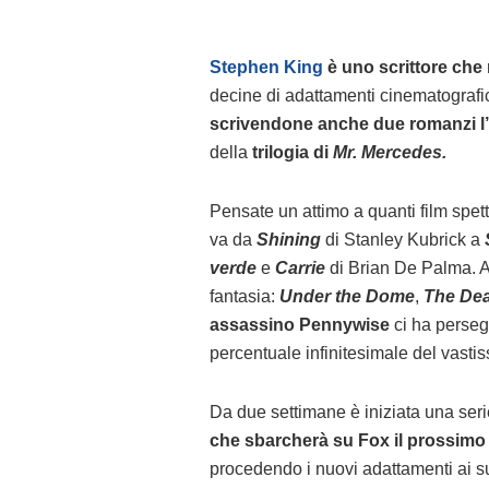
Stephen King
è uno scrittore che
decine di adattamenti cinematografici 
scrivendone anche due romanzi l
della
trilogia di
Mr. Mercedes.
Pensate un attimo a quanti film spett
va da
Shining
di Stanley Kubrick a
verde
e
Carrie
di Brian De Palma. A
fantasia:
Under the Dome
,
The De
assassino Pennywise
ci ha persegu
percentuale infinitesimale del vastis
Da due settimane è iniziata una serie
che sbarcherà su Fox il prossimo 
procedendo i nuovi adattamenti ai s