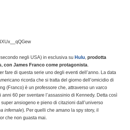
v=NXUx__qQGew
 il secondo negli USA) in esclusiva su
Hulu
,
prodotta
ms, con James Franco come protagonista
.
r fare di questa serie uno degli eventi dell’anno. La data
ericano ricorda che si tratta del giorno dell’omicidio di
g (Franco) è un professore che, attraverso un varco
i anni 60 per sventare l’assassinio di Kennedy. Detta così
super ansiogeno e pieno di citazioni dall’universo
a infernale
). Per quelli che amano la spy story, il
ror che non guasta mai.