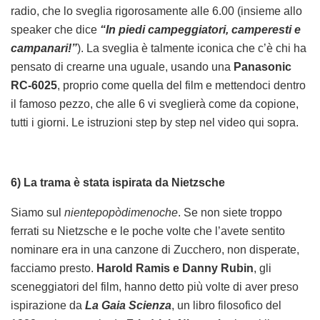
radio, che lo sveglia rigorosamente alle 6.00 (insieme allo
speaker che dice
“In piedi campeggiatori, camperesti e
campanari!”
). La sveglia è talmente iconica che c’è chi ha
pensato di crearne una uguale, usando una
Panasonic
RC-6025
, proprio come quella del film e mettendoci dentro
il famoso pezzo, che alle 6 vi sveglierà come da copione,
tutti i giorni. Le istruzioni step by step nel video qui sopra.
6) La trama è stata ispirata da Nietzsche
Siamo sul
nientepopòdimenoche
. Se non siete troppo
ferrati su Nietzsche e le poche volte che l’avete sentito
nominare era in una canzone di Zucchero, non disperate,
facciamo presto.
Harold Ramis e Danny Rubin
, gli
sceneggiatori del film, hanno detto più volte di aver preso
ispirazione da
La Gaia Scienza
, un libro filosofico del