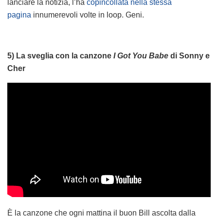
lanciare la notizia, l’ha
copincollata nella stessa
pagina
innumerevoli volte in loop. Geni.
5) La sveglia con la canzone
I Got You Babe
di Sonny e
Cher
È la canzone che ogni mattina il buon Bill ascolta dalla