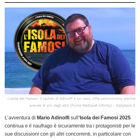
L'Isola dei Famosi, il cachet di Adinolfi è un caso, cifra astronomica: perché
prende di più degli altri (Fonte Mediaset Infinity) - Dailybest.it
L’avventura di
Mario Adinolfi
sull
‘Isola dei Famosi 2025
continua e il naufrago è sicuramente tra i protagonisti per le
sue discussioni con gli altri concorrenti, in particolare con