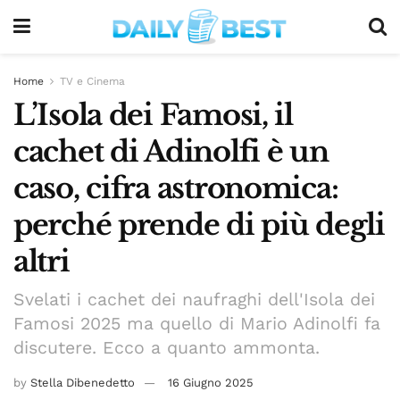
Home
TV e Cinema
L’Isola dei Famosi, il
cachet di Adinolfi è un
caso, cifra astronomica:
perché prende di più degli
altri
Svelati i cachet dei naufraghi dell'Isola dei
Famosi 2025 ma quello di Mario Adinolfi fa
discutere. Ecco a quanto ammonta.
by
Stella Dibenedetto
16 Giugno 2025