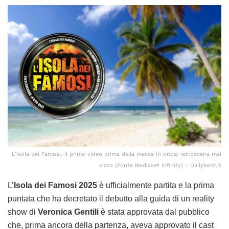
L'Isola dei Famosi, il primo video prima della messa in onda: retroscena mai
visto (Fonte Mediaset Infinity) - Dailybest.it
L’
Isola dei Famosi 2025
è ufficialmente partita e la prima
puntata che ha decretato il debutto alla guida di un reality
show di
Veronica Gentili
è stata approvata dal pubblico
che, prima ancora della partenza, aveva approvato il cast