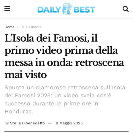
Home
TV e Cinema
L’Isola dei Famosi, il
primo video prima della
messa in onda: retroscena
mai visto
Spunta un clamoroso retroscena sull'Isola
dei Famosi 2025: un video svela cos'è
successo durante le prime ore in
Honduras.
by
Stella Dibenedetto
8 Maggio 2025