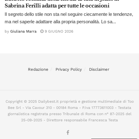
Sabrina Ferilli adatta per tutte le occasioni
Il segreto dello stile non sta nel seguire ciecamente le tendenze,
ma nel saperle adattare alla propria personalità. Lo sa...
by
Giuliana Marra
9 GIUGNO 2026
Redazione
Privacy Policy
Disclaimer
Copyright © 2025 Dailybest.it proprietà e gestione multimediale di Too
Bee Srl - Via Cavour 310 - 00184 Roma - P.Iva 17773611003 - Testata
giornalistica registrata presso Tribunale di Roma con n° 87-2025 del
25-09-2025 - Direttore responsabile Francesca Testa