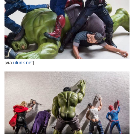
[via
ufunk.net
]