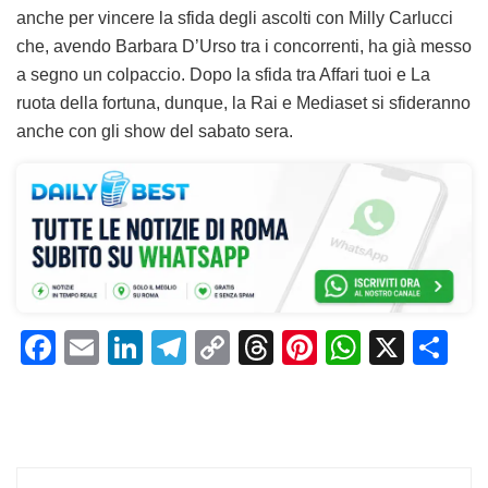
anche per vincere la sfida degli ascolti con Milly Carlucci
che, avendo Barbara D’Urso tra i concorrenti, ha già messo
a segno un colpaccio. Dopo la sfida tra Affari tuoi e La
ruota della fortuna, dunque, la Rai e Mediaset si sfideranno
anche con gli show del sabato sera.
F
E
Li
T
C
T
Pi
W
X
C
a
m
n
el
o
h
n
h
o
c
ai
k
e
p
re
te
at
n
e
l
e
gr
y
a
re
s
di
b
dI
a
Li
d
st
A
vi