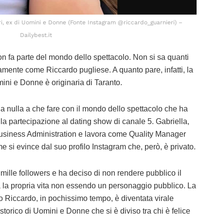
ri, ex di Uomini e Donne (Fonte Instagram @riccardo_guarnieri) –
Dailybest.it
n fa parte del mondo dello spettacolo. Non si sa quanti
mente come Riccardo pugliese. A quanto pare, infatti, la
mini e Donne è originaria di Taranto.
a nulla a che fare con il mondo dello spettacolo che ha
lla partecipazione al dating show di canale 5. Gabriella,
Business Administration e lavora come Quality Manager
e si evince dal suo profilo Instagram che, però, è privato.
i mille followers e ha deciso di non rendere pubblico il
a la propria vita non essendo un personaggio pubblico. La
ato Riccardo, in pochissimo tempo, è diventata virale
torico di Uomini e Donne che si è diviso tra chi è felice