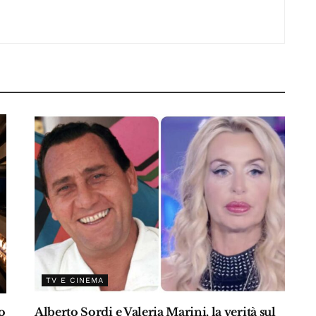
p
di
p
TV E CINEMA
o
Alberto Sordi e Valeria Marini, la verità sul