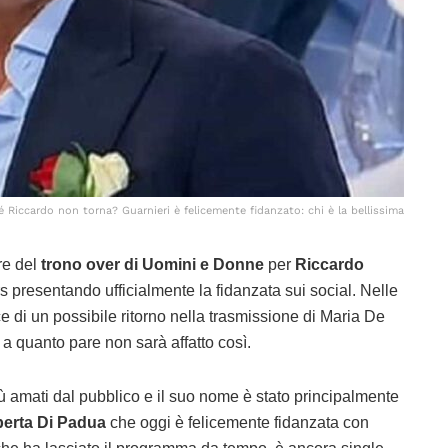
Riccardo non torna? Guarnieri è felicemente fidanzato: chi è la bellissima
re del
trono over di Uomini e Donne
per
Riccardo
s presentando ufficialmente la fidanzata sui social. Nelle
e di un possibile ritorno nella trasmissione di Maria De
 a quanto pare non sarà affatto così.
iù amati dal pubblico e il suo nome è stato principalmente
berta Di Padua
che oggi è felicemente fidanzata con