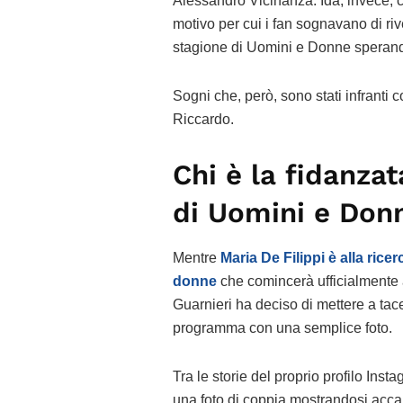
Alessandro Vicinanza. Ida, invece, 
motivo per cui i fan sognavano di ri
stagione di Uomini e Donne sperando
Sogni che, però, sono stati infranti
Riccardo.
Chi è la fidanzat
di Uomini e Don
Mentre
Maria De Filippi è alla ric
donne
che comincerà ufficialmente 
Guarnieri ha deciso di mettere a tac
programma con una semplice foto.
Tra le storie del proprio profilo Ins
una foto di coppia mostrandosi accan