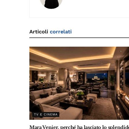
o
n
m
n
s
o
k
k
Articoli
correlati
TV E CINEMA
Mara Venier, perché ha lasciato lo splendid