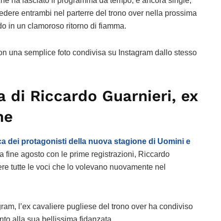
che ha lasciato il programma da tempo, è ancora single,
vedere entrambi nel parterre del trono over nella prossima
 in un clamoroso ritorno di fiamma.
 con una semplice foto condivisa su Instagram dallo stesso
a di Riccardo Guarnieri, ex
ne
erca dei protagonisti della nuova stagione di Uomini e
a fine agosto con le prime registrazioni, Riccardo
ere tutte le voci che lo volevano nuovamente nel
tagram, l’ex cavaliere pugliese del trono over ha condiviso
to alla sua bellissima fidanzata.