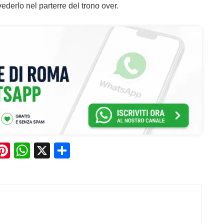
ederlo nel parterre del trono over.
Pi
W
X
C
n
h
o
e
te
at
n
re
s
di
st
A
vi