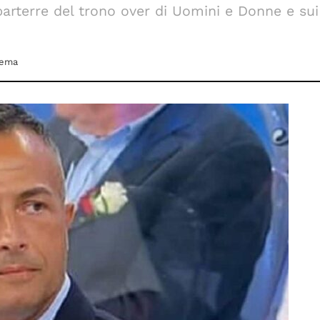
arterre del trono over di Uomini e Donne e sui 
nema