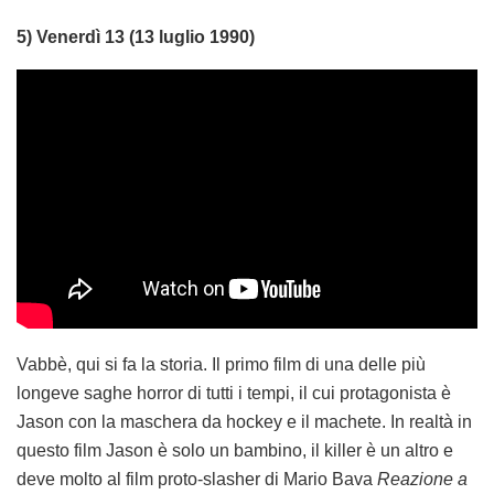
5) Venerdì 13 (13 luglio 1990)
Vabbè, qui si fa la storia. Il primo film di una delle più
longeve saghe horror di tutti i tempi, il cui protagonista è
Jason con la maschera da hockey e il machete. In realtà in
questo film Jason è solo un bambino, il killer è un altro e
deve molto al film proto-slasher di Mario Bava
Reazione a