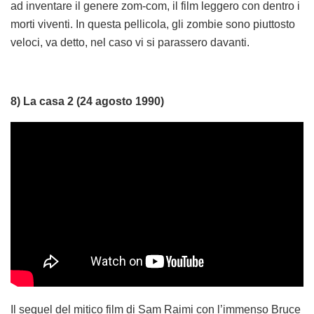
ad inventare il genere zom-com, il film leggero con dentro i
morti viventi. In questa pellicola, gli zombie sono piuttosto
veloci, va detto, nel caso vi si parassero davanti.
8) La casa 2 (24 agosto 1990)
Il sequel del mitico film di Sam Raimi con l’immenso Bruce