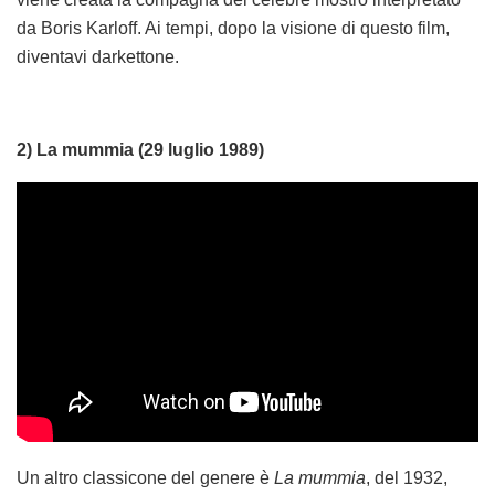
da Boris Karloff. Ai tempi, dopo la visione di questo film,
diventavi darkettone.
2) La mummia (29 luglio 1989)
Un altro classicone del genere è
La mummia
, del 1932,