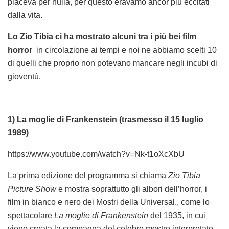
piaceva per nulla, per questo eravamo ancor più eccitati
dalla vita.
Lo Zio Tibia ci ha mostrato alcuni tra i più bei film
horror
in circolazione ai tempi e noi ne abbiamo scelti 10
di quelli che proprio non potevano mancare negli incubi di
gioventù.
1) La moglie di Frankenstein (trasmesso il 15 luglio
1989)
https://www.youtube.com/watch?v=Nk-t1oXcXbU
La prima edizione del programma si chiama
Zio Tibia
Picture Show
e mostra soprattutto gli albori dell’horror, i
film in bianco e nero dei Mostri della Universal., come lo
spettacolare
La moglie di Frankenstein
del 1935, in cui
viene creata la compagna del celebre mostro interpretato