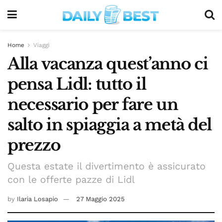
Home
Viaggi
Alla vacanza quest’anno ci
pensa Lidl: tutto il
necessario per fare un
salto in spiaggia a metà del
prezzo
Questa estate il divertimento è assicurato
con le offerte pazze di Lidl
by
Ilaria Losapio
27 Maggio 2025