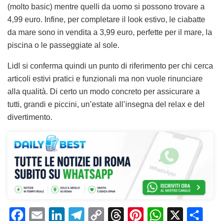
(molto basic) mentre quelli da uomo si possono trovare a
4,99 euro. Infine, per completare il look estivo, le ciabatte
da mare sono in vendita a 3,99 euro, perfette per il mare, la
piscina o le passeggiate al sole.
Lidl si conferma quindi un punto di riferimento per chi cerca
articoli estivi pratici e funzionali ma non vuole rinunciare
alla qualità. Di certo un modo concreto per assicurare a
tutti, grandi e piccini, un’estate all’insegna del relax e del
divertimento.
F
E
Li
T
C
T
Pi
W
X
C