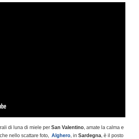
rali di luna di miele per
San Valentino
, amate la calma e
anche nello scattare foto,
Alghero
, in
Sardegna
, è il posto