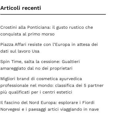
Articoli recenti
Crostini alla Ponticiana: il gusto rustico che
conquista al primo morso
Piazza Affari resiste con l’Europa in attesa dei
dati sul lavoro Usa
Spin Time, salta la cessione: Gualtieri
amareggiato dal no dei proprietari
Migliori brand di cosmetica ayurvedica
professionale nel mondo: classifica dei 5 partner
più qualificati per i centri estetici
Il fascino del Nord Europa: esplorare i Fiordi
Norvegesi e i paesaggi artici viaggiando in nave