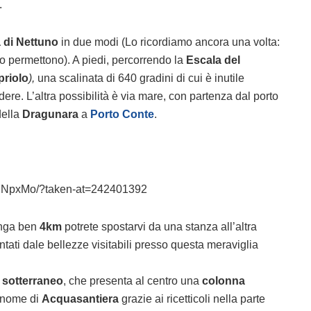
.
a
di
Nettuno
in due modi (Lo ricordiamo ancora una volta:
o permettono). A piedi, percorrendo la
Escala del
priolo
),
una scalinata di 640 gradini di cui è inutile
dere. L’altra possibilità è via mare, con partenza dal porto
della
Dragunara
a
Porto Conte
.
3YNpxMo/?taken-at=242401392
nga ben
4km
potrete spostarvi da una stanza all’altra
ntati dale bellezze visitabili presso questa meraviglia
 sotterraneo
, che presenta al centro una
colonna
 nome di
Acquasantiera
grazie ai ricetticoli nella parte