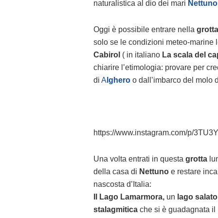
naturalistica al dio dei mari
Nettuno
Oggi è possibile entrare nella
grott
solo se le condizioni meteo-marine l
Cabirol
( in italiano
La scala del ca
chiarire l’etimologia: provare per cre
di
A
lghero
o dall’imbarco del molo 
https://www.instagram.com/p/3TU
Una volta entrati in questa
grotta
lu
della casa di
Nettuno
e restare inca
nascosta d’Italia:
Il Lago Lamarmora,
un
lago salato
stalagmitica
che si è guadagnata il