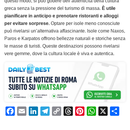
questo modo, si può godere dell’autenticità della cultura
greca senza la pressione del turismo di massa.
È utile
pianificare in anticipo e prenotare ristoranti e alloggi
per evitare sorprese.
Optare per isole meno conosciute
può rivelarsi un’alternativa affascinante. Isole come Naxos,
Paros e Karpatos offrono bellezze naturali e storiche senza
le masse di turisti. Queste destinazioni possono rivelarsi
vere gemme, dove la cultura locale è viva e autentica.
F
E
Li
T
C
T
Pi
W
X
C
a
m
n
el
o
h
n
h
o
c
ai
k
e
p
re
te
at
n