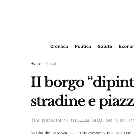
Cronaca
Politica
Salute
Econo
Home
Viaggi
II borgo “dipint
stradine e piaz
Tra panorami mozzafiato, sentieri im
by
Claudio Cordova
11 Novembre 2025
in
Viaggi