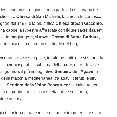
testimonianze religiose: nella parte alta si trovano tre
istico. La
Chiesa di San Michele
, la chiesa trecentesca
ligneo del 1492, e la più antica
Chiesa di San Giacomo
,
una cappella rupestre affrescata con figure sacre risalenti
ile da raggiungere, si trova l’
Eremo di Santa Barbara
,
rricchisce il patrimonio spirituale del borgo.
rcorso breve e semplice, ideale per tutti, che si snoda tra
itazioni ispiratrici sul tema dell’amore, offrendo viste
oseguendo, il più impegnativo
Sentiero dell’Agave in
della macchia mediterranea, tra agavi, carrubi e ulivi
e, il
Sentiero della Volpe Pescatrice
si distingue per i
o a un punto panoramico spettacolare sul fiordo,
e e intensa.
gia incastonata tra le rocce e il ponte imponente, è stato