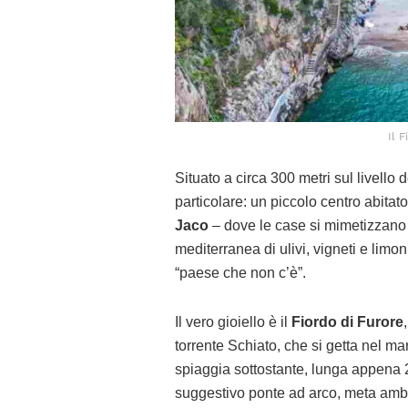
Il F
Situato a circa 300 metri sul livello 
particolare: un piccolo centro abitato
Jaco
– dove le case si mimetizzano t
mediterranea di ulivi, vigneti e limon
“paese che non c’è”.
Il vero gioiello è il
Fiordo di Furore
torrente Schiato, che si getta nel m
spiaggia sottostante, lunga appena 2
suggestivo ponte ad arco, meta ambit