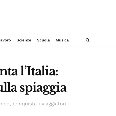
avoro
Scienze
Scuola
Musica
a l’Italia:
lla spiaggia
ico, conquista i viaggiatori