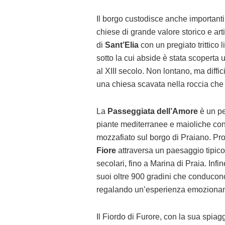
Il borgo custodisce anche importanti 
chiese di grande valore storico e art
di
Sant’Elia
con un pregiato trittico 
sotto la cui abside è stata scoperta 
al XIII secolo. Non lontano, ma diffic
una chiesa scavata nella roccia che a
La
Passeggiata dell’Amore
è un pe
piante mediterranee e maioliche con c
mozzafiato sul borgo di Praiano. Pr
Fiore
attraversa un paesaggio tipico 
secolari, fino a Marina di Praia. Infin
suoi oltre 900 gradini che conducon
regalando un’esperienza emozionant
Il Fiordo di Furore, con la sua spiag