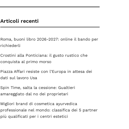
Articoli recenti
Roma, buoni libro 2026-2027: online il bando per
richiederli
Crostini alla Ponticiana: il gusto rustico che
conquista al primo morso
Piazza Affari resiste con l’Europa in attesa dei
dati sul lavoro Usa
Spin Time, salta la cessione: Gualtieri
amareggiato dal no dei proprietari
Migliori brand di cosmetica ayurvedica
professionale nel mondo: classifica dei 5 partner
più qualificati per i centri estetici