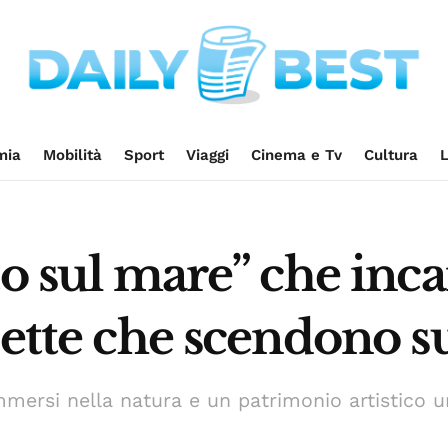
mia
Mobilità
Sport
Viaggi
Cinema e Tv
Cultura
L
o sul mare” che incant
zette che scendono su
mersi nella natura e un patrimonio artistico un