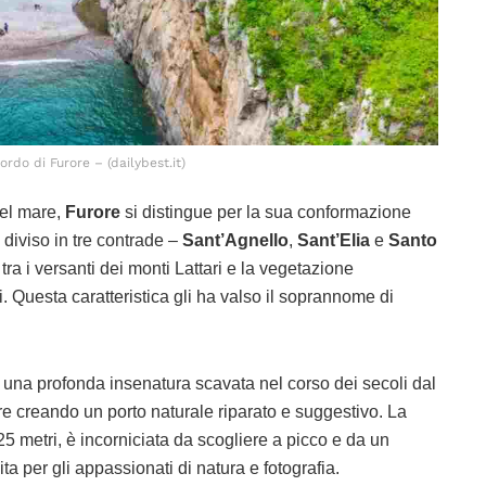
iordo di Furore – (dailybest.it)
del mare,
Furore
si distingue per la sua conformazione
 diviso in tre contrade –
Sant’Agnello
,
Sant’Elia
e
Santo
ra i versanti dei monti Lattari e la vegetazione
i. Questa caratteristica gli ha valso il soprannome di
, una profonda insenatura scavata nel corso dei secoli dal
are creando un porto naturale riparato e suggestivo. La
5 metri, è incorniciata da scogliere a picco e da un
a per gli appassionati di natura e fotografia.