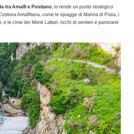
da tra Amalfi e Positano
, lo rende un punto strategico
Costiera Amalfitana, come le spiagge di Marina di Praia, i
 e le cime dei Monti Lattari, ricchi di sentieri e panorami