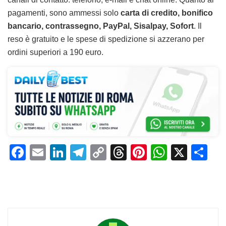
pagamenti, sono ammessi solo
carta di credito, bonifico
bancario, contrassegno, PayPal, Sisalpay, Sofort
. Il
reso è gratuito e le spese di spedizione si azzerano per
ordini superiori a 190 euro.
F
E
Li
T
C
T
Pi
W
X
C
a
m
n
el
o
h
n
h
o
c
ai
k
e
p
re
te
at
n
e
l
e
gr
y
a
re
s
di
b
dI
a
Li
d
st
A
vi