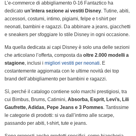
L’e-commerce di abbigliamento 0-16 Fantaztico ha
dedicato
un’intera sezione ai vestiti Disney
. Tutine, abiti,
accessori, costumi, intimo, pigiami, felpe e t-shirt per
neonati, bambini e ragazzi. Da abbinare a jeans, giacchetti
e sneakers per sfoggiare lo stile Disney in ogni occasione.
Ma quella dedicata ai capi Disney è solo una delle sezioni
che articolano l’offerta, composta da
oltre 2.000 modelli a
stagione
, inclusi i
migliori vestiti per neonati
. E
costantemente aggiornata con le ultime novità dei top
brand dell’abbigliamento per bambini e ragazzi.
Sì, perché il catalogo contiene solo marchi prestigiosi, tra
cui Bimbus, Brums, Catimini,
Absorba, Esprit, Levi’s, Lili
Gaufrette, Adidas, Pepe Jeans e 3 Pommes
. Tantissime
le categorie di prodotti: si va dall’intimo alle scarpe,
passando per abiti, t-shirt, tute e jeans.
Sono proposti anche prodotti specifici, come biancheria