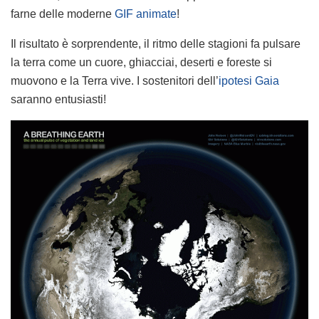
farne delle moderne
GIF animate
!
Il risultato è sorprendente, il ritmo delle stagioni fa pulsare
la terra come un cuore, ghiacciai, deserti e foreste si
muovono e la Terra vive. I sostenitori dell’
ipotesi Gaia
saranno entusiasti!