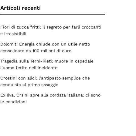
Articoli recenti
Fiori di zucca fritti: il segreto per farli croccanti
e irresistibili
Dolomiti Energia chiude con un utile netto
consolidato da 100 milioni di euro
Tragedia sulla Terni-Rieti: muore in ospedale
l’uomo ferito nell’incidente
Crostini con alici: l’antipasto semplice che
conquista al primo assaggio
Ex Ilva, Orsini apre alla cordata italiana: ci sono
le condizioni