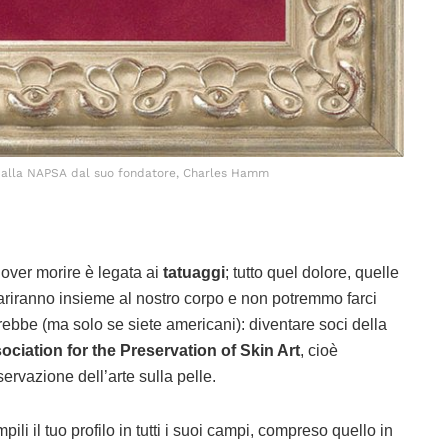
 alla NAPSA dal suo fondatore, Charles Hamm
dover morire è legata ai
tatuaggi
; tutto quel dolore, quelle
pariranno insieme al nostro corpo e non potremmo farci
rebbe (ma solo se siete americani): diventare soci della
ciation for the Preservation of Skin Art
, cioè
ervazione dell’arte sulla pelle.
pili il tuo profilo in tutti i suoi campi, compreso quello in