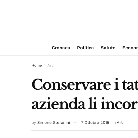
Cronaca
Politica
Salute
Econo
Home
Art
Conservare i ta
azienda li incor
by
Simone Stefanini
7 Ottobre 2015
in
Art