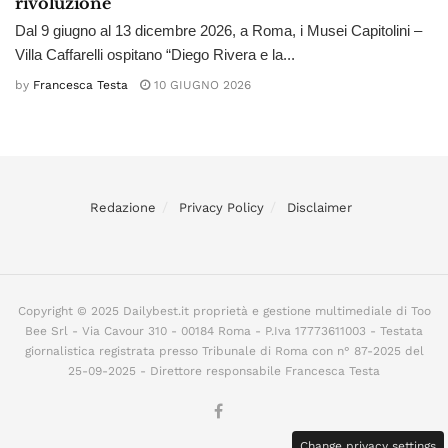
rivoluzione
Dal 9 giugno al 13 dicembre 2026, a Roma, i Musei Capitolini –
Villa Caffarelli ospitano “Diego Rivera e la...
by
Francesca Testa
10 GIUGNO 2026
Redazione
Privacy Policy
Disclaimer
Copyright © 2025 Dailybest.it proprietà e gestione multimediale di Too
Bee Srl - Via Cavour 310 - 00184 Roma - P.Iva 17773611003 - Testata
giornalistica registrata presso Tribunale di Roma con n° 87-2025 del
25-09-2025 - Direttore responsabile Francesca Testa
Change privacy settings