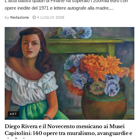
L'asta battisti quadri di Finarte ha superato i 200mila euro con
opere inedite del 1971 e lettere autografe alla madre,...
by
Redazione
4 LUGLIO 2026
ART
Diego Rivera e il Novecento messicano ai Musei
Capitolini: 140 opere tra muralismo, avanguardie e