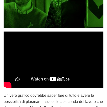
Un vero grafico dovrebbe saper fare di tutto e avere la
possibilità di plasmare il suo stile a seconda del lavoro che