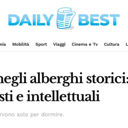
mia
Mobilità
Sport
Viaggi
Cinema e Tv
Cultura
L
egli alberghi storic
ti e intellettuali
rvono solo per dormire.