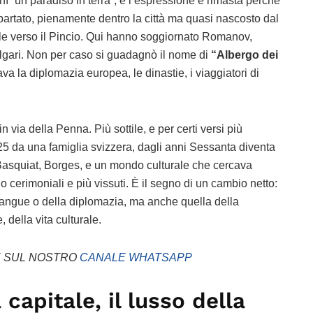
ì “un paradiso in terra”, e l’espressione è rimasta perché
partato, pienamente dentro la città ma quasi nascosto dal
ale verso il Pincio. Qui hanno soggiornato Romanov,
lgari. Non per caso si guadagnò il nome di
“Albergo dei
a la diplomazia europea, le dinastie, i viaggiatori di
 in via della Penna. Più sottile, e per certi versi più
 da una famiglia svizzera, dagli anni Sessanta diventa
ali. Basquiat, Borges, e un mondo culturale che cercava
 cerimoniali e più vissuti. È il segno di un cambio netto:
l sangue o della diplomazia, ma anche quella della
, della vita culturale.
E SUL NOSTRO
CANALE WHATSAPP
 capitale, il lusso della