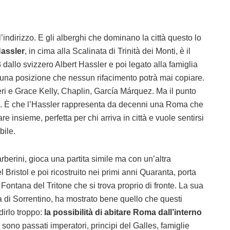
indirizzo. E gli alberghi che dominano la città questo lo
Hassler
, in cima alla Scalinata di Trinità dei Monti, è il
dallo svizzero Albert Hassler e poi legato alla famiglia
su una posizione che nessun rifacimento potrà mai copiare.
i e Grace Kelly, Chaplin, García Márquez. Ma il punto
osi. È che l’Hassler rappresenta da decenni una Roma che
lare insieme, perfetta per chi arriva in città e vuole sentirsi
bile.
rberini, gioca una partita simile ma con un’altra
Bristol e poi ricostruito nei primi anni Quaranta, porta
 Fontana del Tritone che si trova proprio di fronte. La sua
a di Sorrentino, ha mostrato bene quello che questi
irlo troppo:
la possibilità di abitare Roma dall’interno
a sono passati imperatori, principi del Galles, famiglie