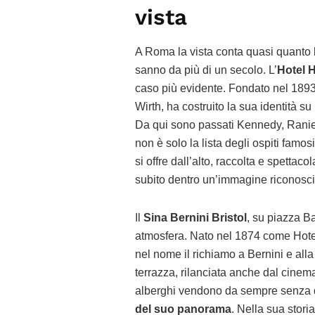
vista
A Roma la vista conta quasi quanto l’
sanno da più di un secolo. L’
Hotel 
caso più evidente. Fondato nel 1893 
Wirth, ha costruito la sua identità 
Da qui sono passati Kennedy, Ranier
non è solo la lista degli ospiti fam
si offre dall’alto, raccolta e spettaco
subito dentro un’immagine riconosci
Il
Sina Bernini Bristol
, su piazza Ba
atmosfera. Nato nel 1874 come Hotel 
nel nome il richiamo a Bernini e alla
terrazza, rilanciata anche dal cinem
alberghi vendono da sempre senza d
del suo panorama
. Nella sua stori