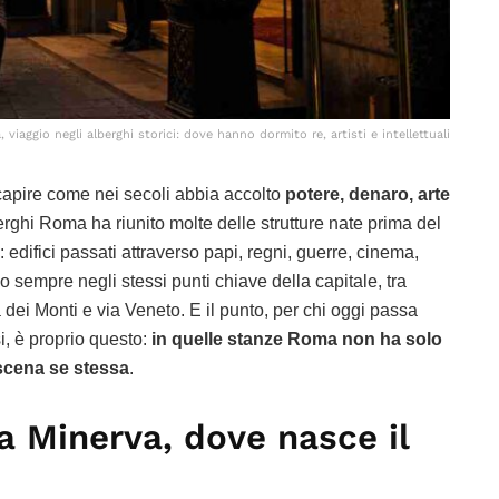
 viaggio negli alberghi storici: dove hanno dormito re, artisti e intellettuali
capire come nei secoli abbia accolto
potere, denaro, arte
rghi Roma ha riunito molte delle strutture nate prima del
: edifici passati attraverso papi, regni, guerre, cinema,
 sempre negli stessi punti chiave della capitale, tra
 dei Monti e via Veneto. E il punto, per chi oggi passa
i, è proprio questo:
in quelle stanze Roma non ha solo
 scena se stessa
.
a Minerva, dove nasce il