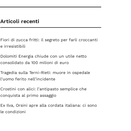
Articoli recenti
Fiori di zucca fritti: il segreto per farli croccanti
e irresistibili
Dolomiti Energia chiude con un utile netto
consolidato da 100 milioni di euro
Tragedia sulla Terni-Rieti: muore in ospedale
l’uomo ferito nell’incidente
Crostini con alici: l’antipasto semplice che
conquista al primo assaggio
Ex Ilva, Orsini apre alla cordata italiana: ci sono
le condizioni