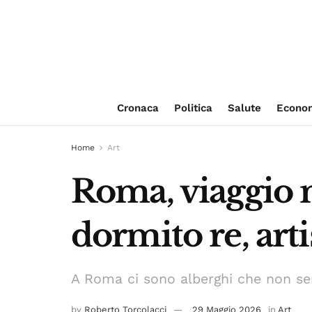
Cronaca
Politica
Salute
Econo
Home
Art
Roma, viaggio n
dormito re, artis
A Roma ci sono alberghi che non se
by
Roberto Torcolacci
29 Maggio 2026
in
Art