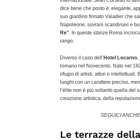
internazionale. Jean Cocteau lo defin
dice bene che posto è: elegante, ap
suo giardino firmato Valadier che s
Napoleone, sovrani scandinavi e bu
Re”
. In queste stanze Roma incrociav
rango.
Diverso il caso dell’
Hotel Locarno
,
romano nel Novecento. Nato nel 1925
rifugio di artisti, attori e intellettu
luoghi con un carattere preciso, meno
l’élite non è più soltanto quella de
creazione artistica, della reputazione
SEGUICI ANCH
Le terrazze della