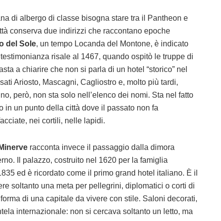
na di albergo di classe bisogna stare tra il Pantheon e
ittà conserva due indirizzi che raccontano epoche
o del Sole
, un tempo Locanda del Montone, è indicato
 testimonianza risale al 1467, quando ospitò le truppe di
sta a chiarire che non si parla di un hotel “storico” nel
ti Ariosto, Mascagni, Cagliostro e, molto più tardi,
no, però, non sta solo nell’elenco dei nomi. Sta nel fatto
o in un punto della città dove il passato non fa
ciate, nei cortili, nelle lapidi.
 Minerve
racconta invece il passaggio dalla dimora
no. Il palazzo, costruito nel 1620 per la famiglia
835 ed è ricordato come il primo grand hotel italiano. È il
 soltanto una meta per pellegrini, diplomatici o corti di
orma di una capitale da vivere con stile. Saloni decorati,
ientela internazionale: non si cercava soltanto un letto, ma