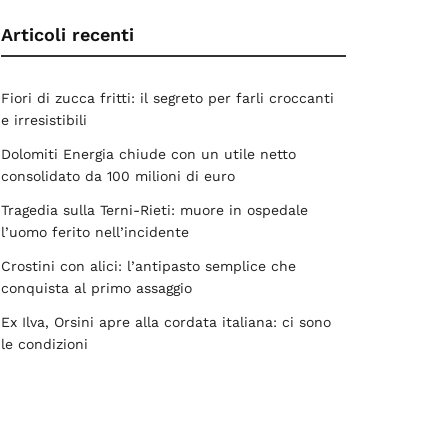
Articoli recenti
Fiori di zucca fritti: il segreto per farli croccanti
e irresistibili
Dolomiti Energia chiude con un utile netto
consolidato da 100 milioni di euro
Tragedia sulla Terni-Rieti: muore in ospedale
l’uomo ferito nell’incidente
Crostini con alici: l’antipasto semplice che
conquista al primo assaggio
Ex Ilva, Orsini apre alla cordata italiana: ci sono
le condizioni