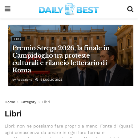
LIBRI
Premio Strega 2026, la finale in
Campidoglio tra proteste
culturali e rilancio letterario di
Roma
by
Redazione
15 LUGLIO 2026
Home
Category
Libri
Libri
Libri: non ne possiamo fare proprio a meno. Fonte di (quasi)
ogni conoscenza da amare in ogni loro forma e