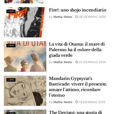
Fire!: uno shojo incendiario
LIBRI
by
Mattia Nesto
28 GENNAIO 2025
La vita di Otama: il mare di
LIBRI
Palermo ha il colore della
giada verde
by
Mattia Nesto
27 GENNAIO 2025
Mandarin Gypsycat’s
LIBRI
Barricade: vivere il presente,
amare l’attimo, ricordare
l’eterno
by
Mattia Nesto
14 GENNAIO 2025
The Deviant: una storia di
LIBRI