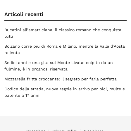
Articoli recenti
Bucatini all’amatriciana, il classico romano che conquista
tutti
Bolzano corre più di Roma e Milano, mentre la Valle d’Aosta
rallenta
Sedici anni e una gita sul Monte Livata: colpito da un
fulmine, è in prognosi riservata
Mozzarella fritta croccante: il segreto per farla perfetta
Codice della strada, nuove regole in arrivo per bici, multe e
patente a 17 anni