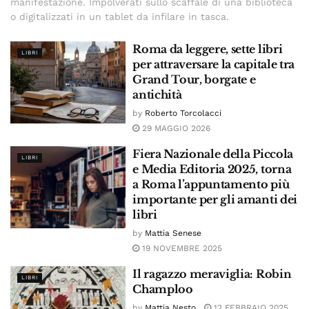
manifestazione. Impolverati sullo scaffale di una biblioteca
o digitalizzati in un tablet da infilare in tasca.
Roma da leggere, sette libri
LIBRI
per attraversare la capitale tra
Grand Tour, borgate e
antichità
by
Roberto Torcolacci
29 MAGGIO 2026
Fiera Nazionale della Piccola
LIBRI
e Media Editoria 2025, torna
a Roma l’appuntamento più
importante per gli amanti dei
libri
by
Mattia Senese
19 NOVEMBRE 2025
Il ragazzo meraviglia: Robin
LIBRI
Champloo
by
Mattia Nesto
12 FEBBRAIO 2025