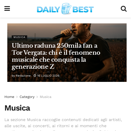
MUSICA
Ultimo raduna 250mila fan a
Tor Vergata: chi è il fenomeno
musicale che conquista la
generazione Z
by
Redazione
16 LUGLIO 2026
Home
Category
Musica
Musica
La sezione Musica raccoglie contenuti dedicati agli artisti,
alle uscite, ai concerti, ai ritorni e ai momenti che