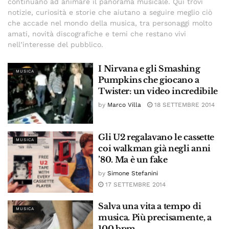
continuano ad animare il panorama musicale. Qui trovi
notizie, curiosità e storie che aiutano a seguire meglio ciò
che accade nel mondo della musica, tra personaggi molto
amati, novità discografiche e temi che restano vivi
nell’interesse del pubblico.
I Nirvana e gli Smashing
MUSICA
Pumpkins che giocano a
Twister: un video incredibile
by
Marco Villa
18 SETTEMBRE 2014
Gli U2 regalavano le cassette
MUSICA
coi walkman già negli anni
’80. Ma è un fake
by
Simone Stefanini
17 SETTEMBRE 2014
Salva una vita a tempo di
MUSICA
musica. Più precisamente, a
100 bpm