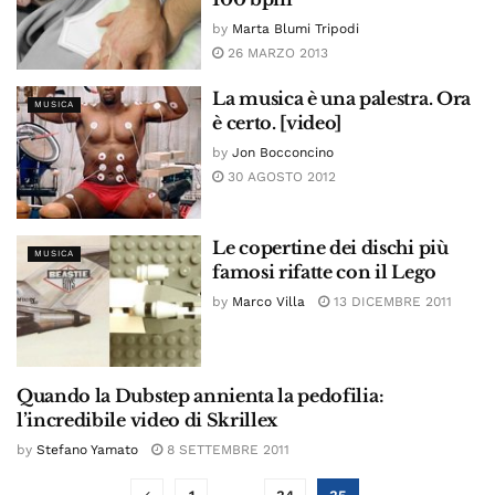
by
Marta Blumi Tripodi
26 MARZO 2013
La musica è una palestra. Ora
MUSICA
è certo. [video]
by
Jon Bocconcino
30 AGOSTO 2012
Le copertine dei dischi più
MUSICA
famosi rifatte con il Lego
by
Marco Villa
13 DICEMBRE 2011
Quando la Dubstep annienta la pedofilia:
MUSICA
l’incredibile video di Skrillex
by
Stefano Yamato
8 SETTEMBRE 2011