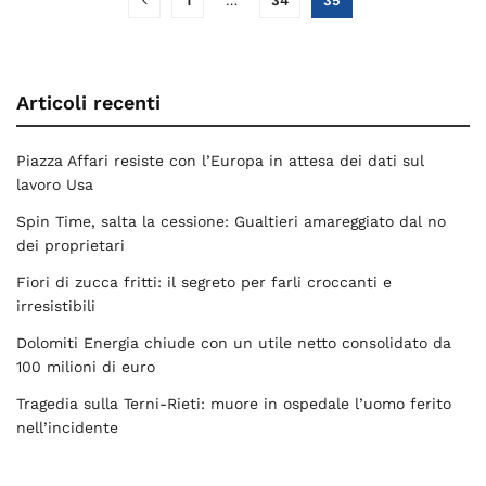
1
…
34
35
Articoli recenti
Piazza Affari resiste con l’Europa in attesa dei dati sul
lavoro Usa
Spin Time, salta la cessione: Gualtieri amareggiato dal no
dei proprietari
Fiori di zucca fritti: il segreto per farli croccanti e
irresistibili
Dolomiti Energia chiude con un utile netto consolidato da
100 milioni di euro
Tragedia sulla Terni-Rieti: muore in ospedale l’uomo ferito
nell’incidente