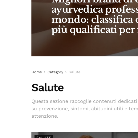
ayurvedica profes
mondo: classifica 
più qualificati per 
Home
Category
Salute
Salute
Questa sezione raccoglie contenuti dedicati 
su prevenzione, sintomi, abitudini utili e te
attenzione.
SALUTE