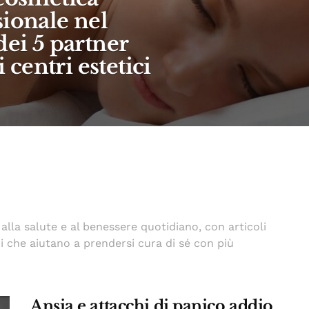
sionale nel
dei 5 partner
i centri estetici
alla salute e al benessere quotidiano, con articoli
mi che aiutano a prendersi cura di sé con più
Ansia e attacchi di panico addio