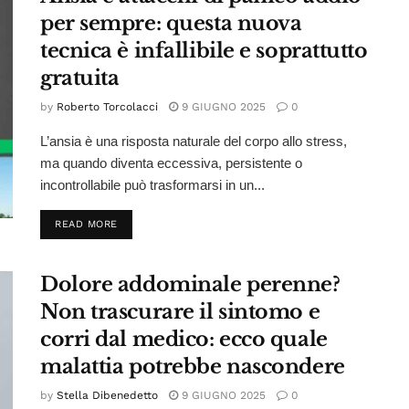
per sempre: questa nuova
tecnica è infallibile e soprattutto
gratuita
by
Roberto Torcolacci
9 GIUGNO 2025
0
L’ansia è una risposta naturale del corpo allo stress,
ma quando diventa eccessiva, persistente o
incontrollabile può trasformarsi in un...
DETAILS
READ MORE
Dolore addominale perenne?
Non trascurare il sintomo e
corri dal medico: ecco quale
malattia potrebbe nascondere
by
Stella Dibenedetto
9 GIUGNO 2025
0