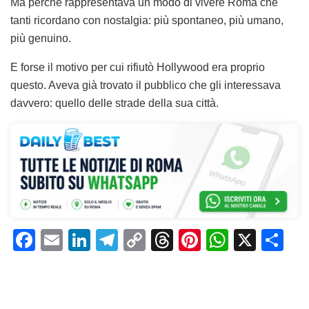
Ma perché rappresentava un modo di vivere Roma che
tanti ricordano con nostalgia: più spontaneo, più umano,
più genuino.
E forse il motivo per cui rifiutò Hollywood era proprio
questo. Aveva già trovato il pubblico che gli interessava
davvero: quello delle strade della sua città.
F
E
Li
T
C
T
Pi
W
X
C
a
m
n
el
o
h
n
h
o
c
ai
k
e
p
re
te
at
n
e
l
e
gr
y
a
re
s
di