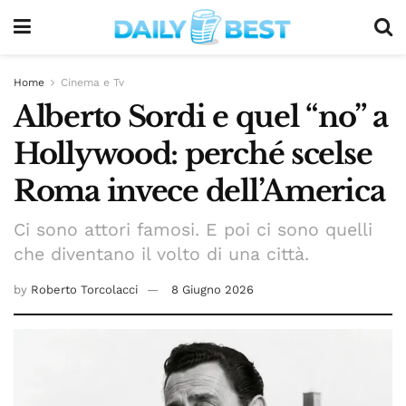
Home
Cinema e Tv
Alberto Sordi e quel “no” a
Hollywood: perché scelse
Roma invece dell’America
Ci sono attori famosi. E poi ci sono quelli
che diventano il volto di una città.
by
Roberto Torcolacci
8 Giugno 2026