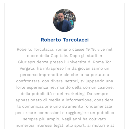
b
dI
a
Li
d
st
A
vi
o
n
m
n
s
p
di
o
k
p
k
Roberto Torcolacci
Roberto Torcolacci, romano classe 1979, vive nel
cuore della Capitale. Dopo gli studi in
Giurisprudenza presso l’Università di Roma Tor
Vergata, ha intrapreso fin da giovanissimo un
percorso imprenditoriale che lo ha portato a
confrontarsi con diversi settori, sviluppando una
forte esperienza nel mondo della comunicazione,
della pubblicità e del marketing. Da sempre
appassionato di media e informazione, considera
la comunicazione uno strumento fondamentale
per creare connessioni e raggiungere un pubblico
sempre più ampio. Negli anni ha coltivato
numerosi interessi legati allo sport, ai motori e al