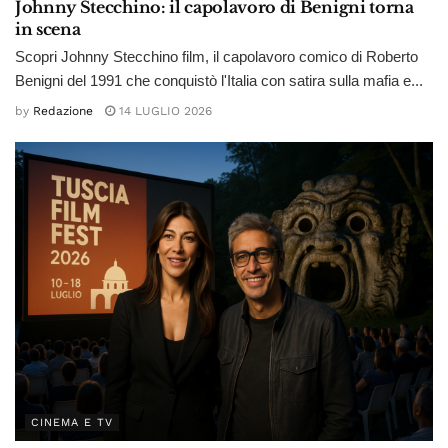
Johnny Stecchino: il capolavoro di Benigni torna
in scena
Scopri Johnny Stecchino film, il capolavoro comico di Roberto
Benigni del 1991 che conquistò l'Italia con satira sulla mafia e...
by
Redazione
14 LUGLIO 2026
CINEMA E TV