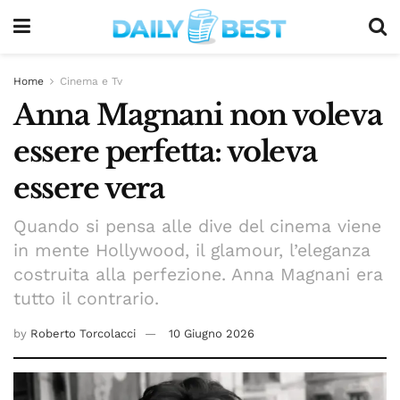
Home
Cinema e Tv
Anna Magnani non voleva
essere perfetta: voleva
essere vera
Quando si pensa alle dive del cinema viene
in mente Hollywood, il glamour, l’eleganza
costruita alla perfezione. Anna Magnani era
tutto il contrario.
by
Roberto Torcolacci
10 Giugno 2026