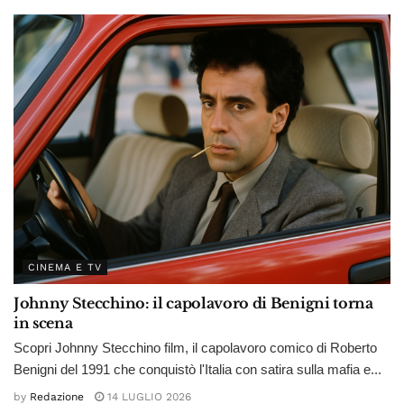
CINEMA E TV
Johnny Stecchino: il capolavoro di Benigni torna
in scena
Scopri Johnny Stecchino film, il capolavoro comico di Roberto
Benigni del 1991 che conquistò l'Italia con satira sulla mafia e...
by
Redazione
14 LUGLIO 2026