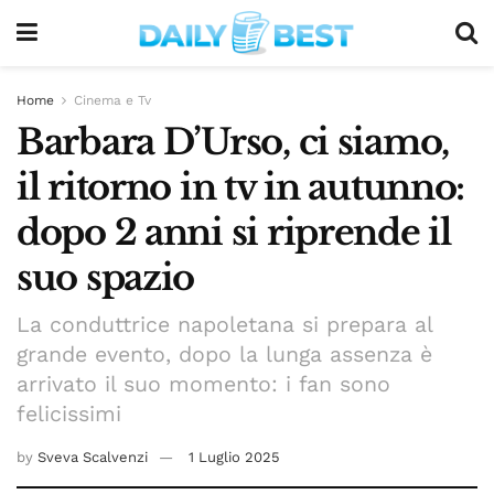
Home
Cinema e Tv
Barbara D’Urso, ci siamo,
il ritorno in tv in autunno:
dopo 2 anni si riprende il
suo spazio
La conduttrice napoletana si prepara al
grande evento, dopo la lunga assenza è
arrivato il suo momento: i fan sono
felicissimi
by
Sveva Scalvenzi
1 Luglio 2025