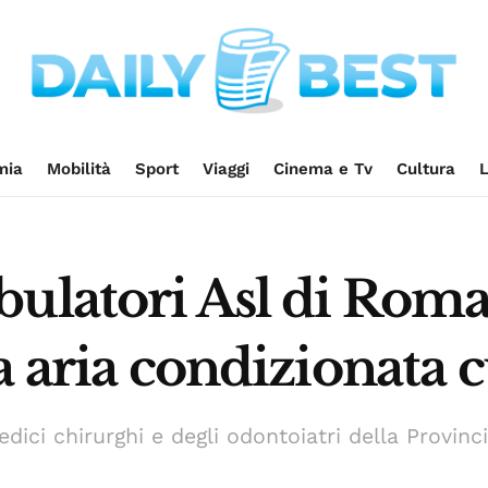
mia
Mobilità
Sport
Viaggi
Cinema e Tv
Cultura
L
ulatori Asl di Roma
a aria condizionata c
edici chirurghi e degli odontoiatri della Provin