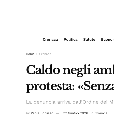
Cronaca
Politica
Salute
Econo
Home
Cronaca
Caldo negli amb
protesta: «Senz
La denuncia arriva dall’Ordine dei M
by
Paola Lorusso
22 Giugno 2026
in
Cronaca