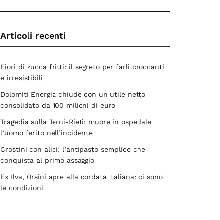
Articoli recenti
Fiori di zucca fritti: il segreto per farli croccanti
e irresistibili
Dolomiti Energia chiude con un utile netto
consolidato da 100 milioni di euro
Tragedia sulla Terni-Rieti: muore in ospedale
l’uomo ferito nell’incidente
Crostini con alici: l’antipasto semplice che
conquista al primo assaggio
Ex Ilva, Orsini apre alla cordata italiana: ci sono
le condizioni