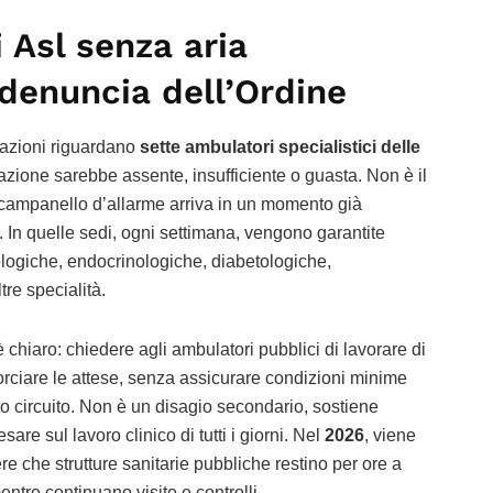
 Asl senza aria
 denuncia dell’Ordine
azioni riguardano
sette ambulatori specialistici delle
azione sarebbe assente, insufficiente o guasta. Non è il
 campanello d’allarme arriva in un momento già
o. In quelle sedi, ogni settimana, vengono garantite
iologiche, endocrinologiche, diabetologiche,
re specialità.
 chiaro: chiedere agli ambulatori pubblici di lavorare di
corciare le attese, senza assicurare condizioni minime
to circuito. Non è un disagio secondario, sostiene
re sul lavoro clinico di tutti i giorni. Nel
2026
, viene
e che strutture sanitarie pubbliche restino per ore a
entre continuano visite e controlli.