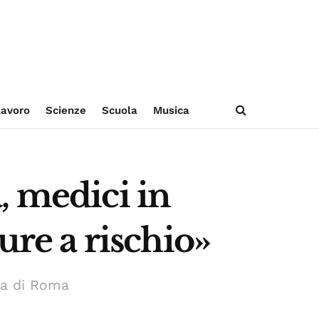
avoro
Scienze
Scuola
Musica
, medici in
ure a rischio»
cia di Roma