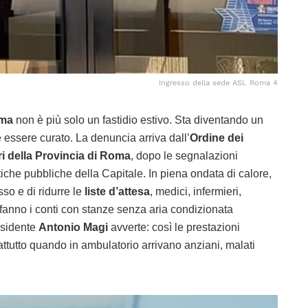
Ingresso della sede ASL Roma 4
oma
non è più solo un fastidio estivo. Sta diventando un
 essere curato. La denuncia arriva dall’
Ordine dei
ri della Provincia di Roma
, dopo le segnalazioni
stiche pubbliche della Capitale. In piena ondata di calore,
sso e di ridurre le
liste d’attesa
, medici, infermieri,
fanno i conti con stanze senza aria condizionata
residente
Antonio Magi
avverte: così le prestazioni
attutto quando in ambulatorio arrivano anziani, malati