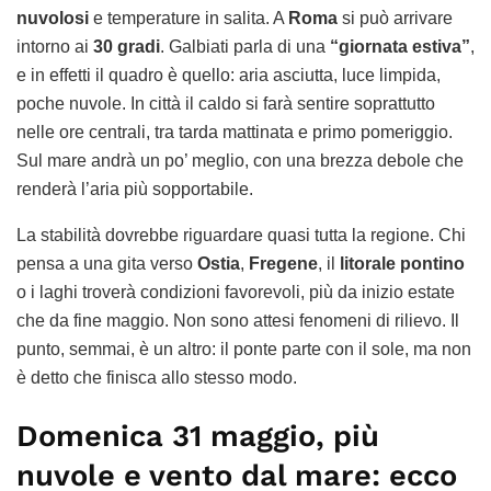
nuvolosi
e temperature in salita. A
Roma
si può arrivare
intorno ai
30 gradi
. Galbiati parla di una
“giornata estiva”
,
e in effetti il quadro è quello: aria asciutta, luce limpida,
poche nuvole. In città il caldo si farà sentire soprattutto
nelle ore centrali, tra tarda mattinata e primo pomeriggio.
Sul mare andrà un po’ meglio, con una brezza debole che
renderà l’aria più sopportabile.
La stabilità dovrebbe riguardare quasi tutta la regione. Chi
pensa a una gita verso
Ostia
,
Fregene
, il
litorale pontino
o i laghi troverà condizioni favorevoli, più da inizio estate
che da fine maggio. Non sono attesi fenomeni di rilievo. Il
punto, semmai, è un altro: il ponte parte con il sole, ma non
è detto che finisca allo stesso modo.
Domenica 31 maggio, più
nuvole e vento dal mare: ecco