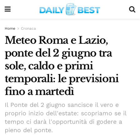
Home
Cronaca
Meteo Roma e Lazio,
ponte del 2 giugno tra
sole, caldo e primi
temporali: le previsioni
fino a martedì
Il Ponte del 2 giugno sancisce il vero e
proprio inizio dell'estate: scopriamo se il
tempo ci darà l'opportunità di godere a
pieno del ponte.