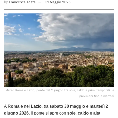
by
Francesca Testa
31 Maggio 2026
Meteo Roma e Lazio, ponte del 2 giugno tra sole, caldo e primi temporali: le
previsioni fino a martedì
A
Roma
e nel
Lazio
, tra
sabato 30 maggio
e
martedì 2
giugno 2026
, il ponte si apre con
sole
,
caldo
e
alta