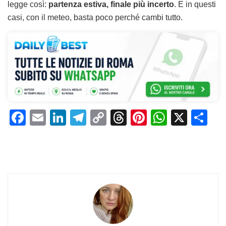
legge così:
partenza estiva, finale più incerto
. E in questi
casi, con il meteo, basta poco perché cambi tutto.
F
E
Li
T
C
T
Pi
W
X
C
a
m
n
el
o
h
n
h
o
c
ai
k
e
p
re
te
at
n
e
l
e
gr
y
a
re
s
di
b
dI
a
Li
d
st
A
vi
o
n
m
n
s
p
di
o
k
p