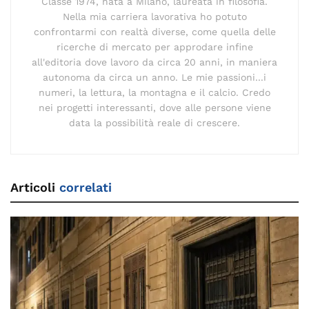
Classe 1974, nata a Milano, laureata in filosofia.
Nella mia carriera lavorativa ho potuto
confrontarmi con realtà diverse, come quella delle
ricerche di mercato per approdare infine
all'editoria dove lavoro da circa 20 anni, in maniera
autonoma da circa un anno. Le mie passioni...i
numeri, la lettura, la montagna e il calcio. Credo
nei progetti interessanti, dove alle persone viene
data la possibilità reale di crescere.
Articoli
correlati