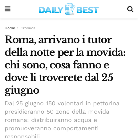
Home
Cronaca
Roma, arrivano i tutor
della notte per la movida:
chi sono, cosa fanno e
dove li troverete dal 25
giugno
Dal 25 giugno 150 volontari in pettorina
presidieranno 50 zone della movida
romana: distribuiranno acqua e
promuoveranno comportamenti
responsabili.