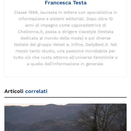
Francesca Testa
Classe 1988, laureata in lettere con specialistica in
informazione e sistemi editoriali. Dopo oltre 10
anni di impegno come caporedattrice di
CheDonna.it, passa a dirigere ciaostyle (testata
dedicata al mondo della moda) e poi diverse
testate del gruppo Velvet e, infine, DailyBest.it. Nel
mezzo tanto studio, una passione incrollabile per
tutto ciò che ruota attorno all’universo femminile e
a quello dell’informazione in generale.
Articoli
correlati