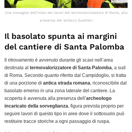
Una immagine dell’inizio dei lavori del termovalorizzatore di Roma, alla
presenza del sindaco Gualtieri
Il basolato spunta ai margini
del cantiere di Santa Palomba
Il ritrovamento è avvenuto durante gli scavi nell’area
destinata al
termovalorizzatore di Santa Palomba
, a sud
di Roma. Secondo quanto riferito dal Campidoglio, si tratta
di una porzione di
antica strada romana
, riconoscibile dal
basolato emerso in una zona laterale del cantiere. La
scoperta è avvenuta alla presenza dell’
archeologo
incaricato della sorveglianza
, figura prevista proprio per
seguire lavori di questo tipo in aree dove il sottosuolo può
restituire tracce storiche a ogni passaggio di ruspa.