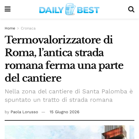
Home
Cronaca
Termovalorizzatore di
Roma, l’antica strada
romana ferma una parte
del cantiere
Nella zona del cantiere di Santa Palomba è
spuntato un tratto di strada romana
by
Paola Lorusso
15 Giugno 2026