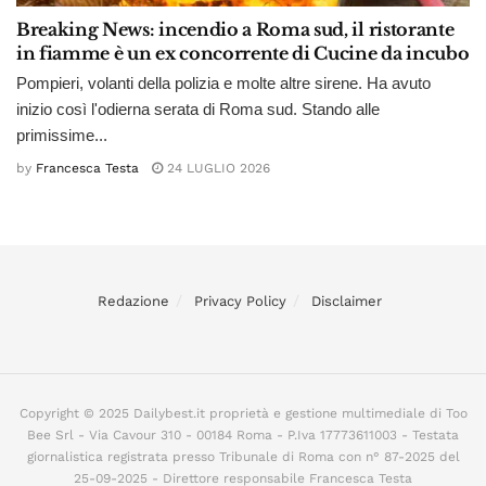
Breaking News: incendio a Roma sud, il ristorante
in fiamme è un ex concorrente di Cucine da incubo
Pompieri, volanti della polizia e molte altre sirene. Ha avuto
inizio così l'odierna serata di Roma sud. Stando alle
primissime...
by
Francesca Testa
24 LUGLIO 2026
Redazione
Privacy Policy
Disclaimer
Copyright © 2025 Dailybest.it proprietà e gestione multimediale di Too
Bee Srl - Via Cavour 310 - 00184 Roma - P.Iva 17773611003 - Testata
giornalistica registrata presso Tribunale di Roma con n° 87-2025 del
25-09-2025 - Direttore responsabile Francesca Testa