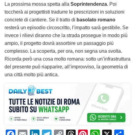
La prossima mossa spetta alla
Soprintendenza
. Poi
toccherà ai progettisti tradurre le prescrizioni in soluzioni
concrete di cantiere. Se il tratto di
basolato romano
resterà un episodio circoscritto, l’impatto sarà gestibile. Se
invece i rilievi diranno che la strada prosegue in modo più
ampio, il progetto dovrà assorbire un passaggio più
complesso. La scoperta, per ora, non segna una svolta.
Ricorda però una cosa molto romana: sotto un’infrastruttura
del presente può riapparire, all’improvviso, la geometria di
una città molto più antica.
F
E
Li
T
C
T
Pi
W
X
C