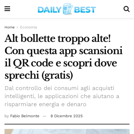
Home
Economia
Alt bollette troppo alte!
Con questa app scansioni
il QR code e scopri dove
sprechi (gratis)
Dal controllo dei consumi agli acquisti
intelligenti, le applicazioni che aiutano a
risparmiare energia e denaro
by
Fabio Belmonte
8 Dicembre 2025