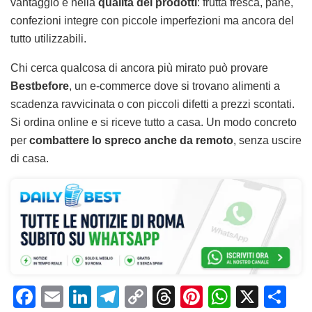
vantaggio è nella
qualità dei prodotti
: frutta fresca, pane,
confezioni integre con piccole imperfezioni ma ancora del
tutto utilizzabili.
Chi cerca qualcosa di ancora più mirato può provare
Bestbefore
, un e-commerce dove si trovano alimenti a
scadenza ravvicinata o con piccoli difetti a prezzi scontati.
Si ordina online e si riceve tutto a casa. Un modo concreto
per
combattere lo spreco anche da remoto
, senza uscire
di casa.
F
E
Li
T
C
T
Pi
W
X
C