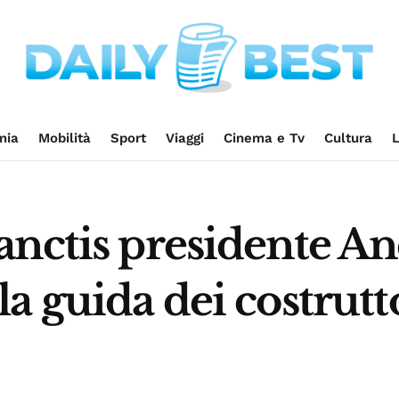
mia
Mobilità
Sport
Viaggi
Cinema e Tv
Cultura
L
anctis presidente An
a guida dei costrutto