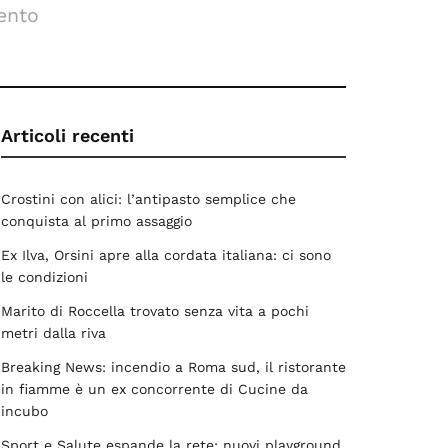
ento
Articoli recenti
Crostini con alici: l’antipasto semplice che
conquista al primo assaggio
Ex Ilva, Orsini apre alla cordata italiana: ci sono
le condizioni
Marito di Roccella trovato senza vita a pochi
metri dalla riva
Breaking News: incendio a Roma sud, il ristorante
in fiamme è un ex concorrente di Cucine da
incubo
Sport e Salute espande la rete: nuovi playground