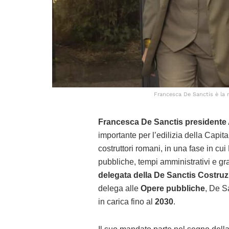
Francesca De Sanctis è la n
Francesca De Sanctis president
importante per l’edilizia della Capit
costruttori romani, in una fase in cu
pubbliche, tempi amministrativi e gra
delegata della De Sanctis Costruz
delega alle
Opere pubbliche
, De S
in carica fino al
2030
.