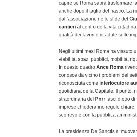
capire se Roma saprà trasformare la s
anche dopo il taglio del nastro. La 
dall’associazione nelle sfide del
Giu
cantieri
al centro della vita cittadin
qualità dei lavori e ricadute sulle im
Negli ultimi mesi Roma ha vissuto una
viabilità, spazi pubblici, mobilità, ri
In questo quadro
Ance Roma
rivend
conosce da vicino i problemi del set
riconosciuta come
interlocutore au
quotidiana della Capitale. Il punto, n
straordinaria del
Pnrr
lasci dietro di
imprese chiederanno regole chiare, 
scorrevole con la pubblica amminist
La presidenza De Sanctis si muoverà