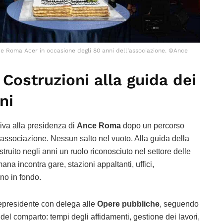
e Roma Acer in occasione degli 80 anni dell’associazione. ©Ance
 Costruzioni alla guida dei
ni
riva alla presidenza di
Ance Roma
dopo un percorso
l’associazione. Nessun salto nel vuoto. Alla guida della
struito negli anni un ruolo riconosciuto nel settore delle
mana incontra gare, stazioni appaltanti, uffici,
ino in fondo.
epresidente con delega alle
Opere pubbliche
, seguendo
 del comparto: tempi degli affidamenti, gestione dei lavori,