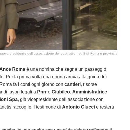
uova presidente dell’associazione dei costruttori edili di Roma e provincia
e Ance Roma
è una nomina che segna un passaggio
ale. Per la prima volta una donna arriva alla guida dei
i Roma fa i conti ogni giorno con
cantieri
, risorse
ndi lavori legati a
Pnrr
e
Giubileo
.
Amministratrice
ioni Spa
, già vicepresidente dell’associazione con
anctis raccoglie il testimone di
Antonio Ciucci
e resterà