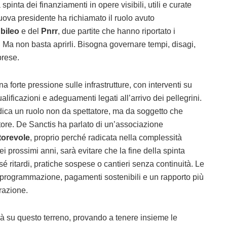
pinta dei finanziamenti in opere visibili, utili e curate
nuova presidente ha richiamato il ruolo avuto
bileo
e del
Pnrr
, due partite che hanno riportato i
a. Ma non basta aprirli. Bisogna governare tempi, disagi,
prese.
 forte pressione sulle infrastrutture, con interventi su
qualificazioni e adeguamenti legati all’arrivo dei pellegrini.
ica un ruolo non da spettatore, ma da soggetto che
tore. De Sanctis ha parlato di un’associazione
torevole
, proprio perché radicata nella complessità
ei prossimi anni, sarà evitare che la fine della spinta
 sé ritardi, pratiche sospese o cantieri senza continuità. Le
programmazione, pagamenti sostenibili e un rapporto più
razione.
 su questo terreno, provando a tenere insieme le