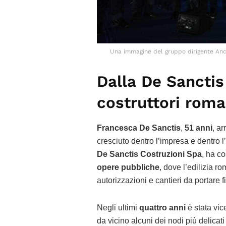
Una immagine del gruppo dirigente Anc
Dalla De Sanctis
costruttori roma
Francesca De Sanctis
,
51 anni
, ar
cresciuto dentro l’impresa e dentro 
De Sanctis Costruzioni Spa
, ha co
opere pubbliche
, dove l’edilizia ro
autorizzazioni e cantieri da portare f
Negli ultimi
quattro anni
è stata vic
da vicino alcuni dei nodi più delicati